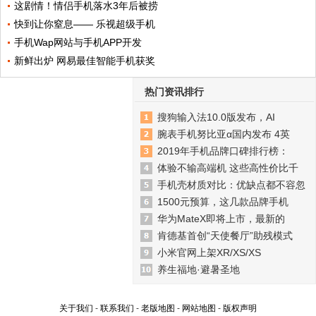
这剧情！情侣手机落水3年后被捞
快到让你窒息—— 乐视超级手机
手机Wap网站与手机APP开发
新鲜出炉 网易最佳智能手机获奖
热门资讯排行
搜狗输入法10.0版发布，AI
腕表手机努比亚α国内发布 4英
2019年手机品牌口碑排行榜：
体验不输高端机 这些高性价比千
手机壳材质对比：优缺点都不容忽
1500元预算，这几款品牌手机
华为MateX即将上市，最新的
肯德基首创“天使餐厅”助残模式
小米官网上架XR/XS/XS
养生福地·避暑圣地
关于我们
-
联系我们
-
老版地图
-
网站地图
-
版权声明