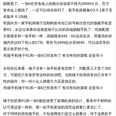
较眼熟了。一加6在安兔兔上的跑分应该算不错为280653 分，官方
发布会上都说了，一定可以排在前列了，新手机搭载氢OS 5.1基于安
卓版本 8.1内核。
而国内另一家手机商锤子也刚刚发布自己的号称次世代的旗舰手机坚
果R1，从定位来看应该就是锤子以后的高端旗舰手机了。性能配置
方面基本和一加手机一样，高能骁龙845，6G运存起步，而最高的存
储内存达到了惊人的1TB。售价为3499起步至8848，可以说非常的
显示老罗的个性。
从性价比来看，锤子没有一加手机更有优势了，同配置儿子贵了300
元，可能也只有老罗有这样的自信吧。当然锤子的系统有自己非常个
性的操作，对一些小众人群吸引力还是很足的。
锤子的坚果R1和一加6都是使用了玻璃机身的设计，看来对于材料的
认可度还是一样的。那一款手机更加的漂亮这就要仁者见仁了。
对于同样的高性能手机，不知道网友们是怎么相看法，对于这两款手