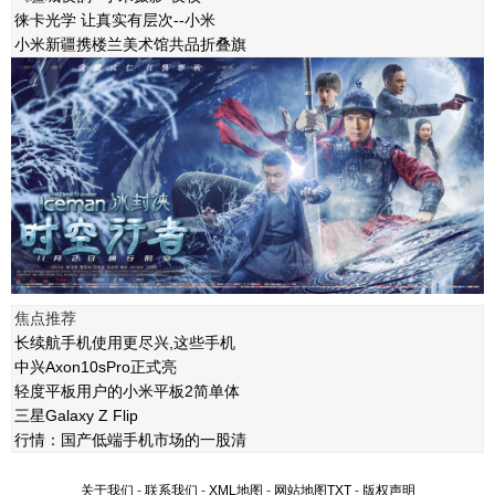
徕卡光学 让真实有层次--小米
小米新疆携楼兰美术馆共品折叠旗
焦点推荐
长续航手机使用更尽兴,这些手机
中兴Axon10sPro正式亮
轻度平板用户的小米平板2简单体
三星Galaxy Z Flip
行情：国产低端手机市场的一股清
关于我们
-
联系我们
-
XML地图
-
网站地图
TXT
-
版权声明