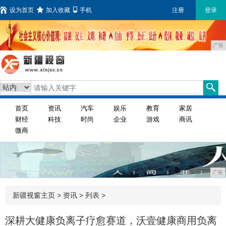
设为首页
加入收藏
手机
注册
登录
广告
首页
资讯
汽车
娱乐
教育
家居
财经
科技
时尚
企业
游戏
商讯
微商
广告
新疆视窗主页
>
资讯
> 列表 >
深耕大健康负离子疗愈赛道，沃壹健康商用负离