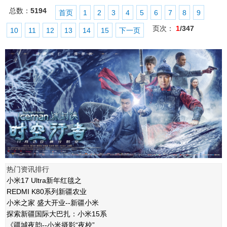
总数：
5194
首页
1
2
3
4
5
6
7
8
9
页次：
1
/347
10
11
12
13
14
15
下一页
热门资讯排行
小米17 Ultra新年红毯之
REDMI K80系列新疆农业
小米之家 盛大开业--新疆小米
探索新疆国际大巴扎：小米15系
《疆城夜韵--小米摄影“夜校”