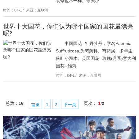
装修也不一样。今天小
时间：04-17 来源：互联网
世界十大国花，你们认为哪个国家的国花最漂亮
呢?
中国国花--牡丹牡丹，学名Paeonia
Suffruticosa,为芍药科、芍药属、多年生
落叶小灌木。英国国花--玫瑰(月季)意大利
国花--雏菊
时间：04-17 来源：互联网
总数：
16
页次：
1
/2
首页
1
2
下一页