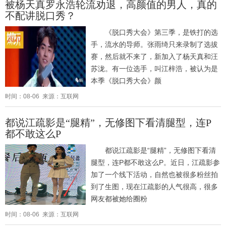
被杨天真罗永浩轮流劝退，高颜值的男人，真的
不配讲脱口秀？
《脱口秀大会》第三季，是铁打的选
手，流水的导师。张雨绮只来录制了选拔
赛，然后就不来了，新加入了杨天真和汪
苏泷。有一位选手，叫江梓浩，被认为是
本季《脱口秀大会》颜
时间：08-06 来源：互联网
都说江疏影是“腿精”，无修图下看清腿型，连P
都不敢这么P
都说江疏影是“腿精”，无修图下看清
腿型，连P都不敢这么P。近日，江疏影参
加了一个线下活动，自然也被很多粉丝拍
到了生图，现在江疏影的人气很高，很多
网友都被她给圈粉
时间：08-06 来源：互联网