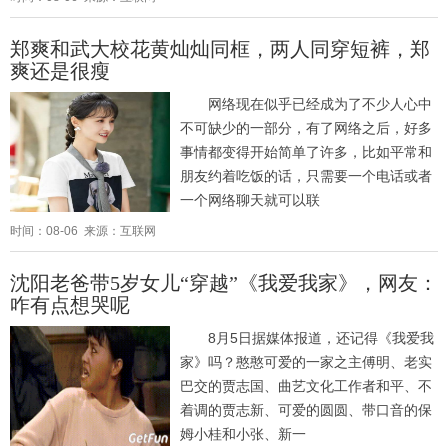
郑爽和武大校花黄灿灿同框，两人同穿短裤，郑
爽还是很瘦
网络现在似乎已经成为了不少人心中
不可缺少的一部分，有了网络之后，好多
事情都变得开始简单了许多，比如平常和
朋友约着吃饭的话，只需要一个电话或者
一个网络聊天就可以联
时间：08-06 来源：互联网
沈阳老爸带5岁女儿“穿越”《我爱我家》，网友：
咋有点想哭呢
8月5日据媒体报道，还记得《我爱我
家》吗？憨憨可爱的一家之主傅明、老实
巴交的贾志国、曲艺文化工作者和平、不
着调的贾志新、可爱的圆圆、带口音的保
姆小桂和小张、新一