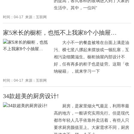
的提高，各式各样的玻璃进入到了大家的
生活中。其中，一位叫“
时间：04-17 来源：互联网
家5米长的橱柜，也抵不上我家8个小抽屉…
大小不一的餐盘被堆在台面上满是油
污、横七竖八摞起来摆放或一顿乱塞，互
相污染细菌滋生。橱柜抽屉内部设计不
好，任有再多的柜子也是徒劳。这期「收
纳秘籍」，就来学习一下
时间：04-17 来源：互联网
34款超美的厨房设计!
厨房，是家里烟火气最足，利用率最
高的地方，一般讲究实用先行。但是现代
都市年轻人几乎依靠外卖活着，有些人只
要求厨房颜值至上。大家需求不同，厨房