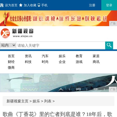
设为首页
加入收藏
手机
注册
登录
广告
首页
资讯
汽车
娱乐
教育
家居
财经
科技
时尚
企业
游戏
商讯
微商
广告
新疆视窗主页
>
娱乐
> 列表 >
歌曲《丁香花》里的亡者到底是谁？18年后，歌