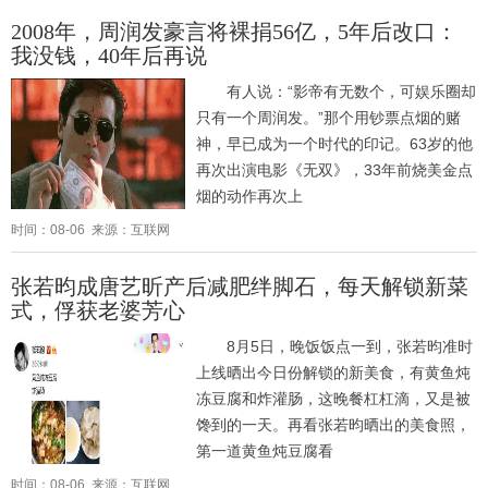
2008年，周润发豪言将裸捐56亿，5年后改口：
我没钱，40年后再说
有人说：“影帝有无数个，可娱乐圈却
只有一个周润发。”那个用钞票点烟的赌
神，早已成为一个时代的印记。63岁的他
再次出演电影《无双》，33年前烧美金点
烟的动作再次上
时间：08-06 来源：互联网
张若昀成唐艺昕产后减肥绊脚石，每天解锁新菜
式，俘获老婆芳心
8月5日，晚饭饭点一到，张若昀准时
上线晒出今日份解锁的新美食，有黄鱼炖
冻豆腐和炸灌肠，这晚餐杠杠滴，又是被
馋到的一天。再看张若昀晒出的美食照，
第一道黄鱼炖豆腐看
时间：08-06 来源：互联网