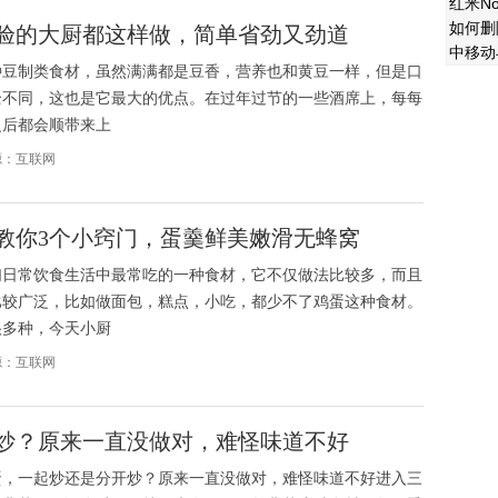
红米No
如何删
验的大厨都这样做，简单省劲又劲道
中移动
种豆制类食材，虽然满满都是豆香，营养也和黄豆一样，但是口
全不同，这也是它最大的优点。在过年过节的一些酒席上，每每
之后都会顺带来上
来源：互联网
教你3个小窍门，蛋羹鲜美嫩滑无蜂窝
们日常饮食生活中最常吃的一种食材，它不仅做法比较多，而且
比较广泛，比如做面包，糕点，小吃，都少不了鸡蛋这种食材。
很多种，今天小厨
来源：互联网
炒？原来一直没做对，难怪味道不好
蛋，一起炒还是分开炒？原来一直没做对，难怪味道不好进入三