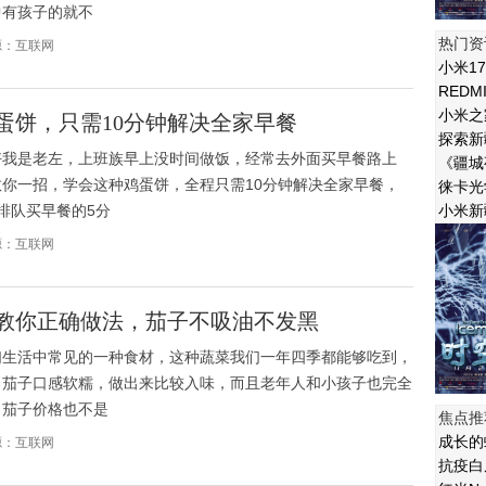
中有孩子的就不
热门资
来源：互联网
小米17
REDM
小米之
蛋饼，只需10分钟解决全家早餐
探索新
好我是老左，上班族早上没时间做饭，经常去外面买早餐路上
《疆城
你一招，学会这种鸡蛋饼，全程只需10分钟解决全家早餐，
徕卡光
排队买早餐的5分
小米新
来源：互联网
教你正确做法，茄子不吸油不发黑
们生活中常见的一种食材，这种蔬菜我们一年四季都能够吃到，
。茄子口感软糯，做出来比较入味，而且老年人和小孩子也完全
。茄子价格也不是
焦点推
成长的
来源：互联网
抗疫白