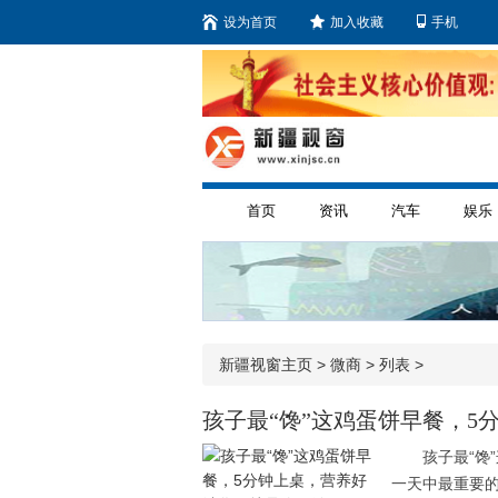
设为首页
加入收藏
手机
首页
资讯
汽车
娱乐
新疆视窗主页
>
微商
> 列表 >
孩子最“馋”这鸡蛋饼早餐，5
孩子最“馋
一天中最重要