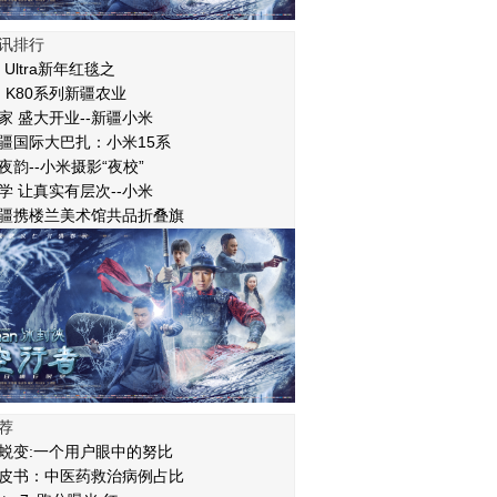
讯排行
 Ultra新年红毯之
I K80系列新疆农业
家 盛大开业--新疆小米
疆国际大巴扎：小米15系
夜韵--小米摄影“夜校”
学 让真实有层次--小米
疆携楼兰美术馆共品折叠旗
荐
蜕变:一个用户眼中的努比
皮书：中医药救治病例占比