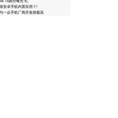
te 7s跑分曝光 红
除安卓手机内置应用？!
与一众手机厂商开发搭载高