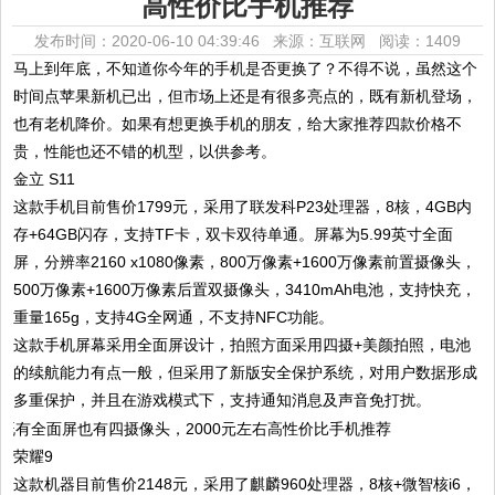
高性价比手机推荐
发布时间：2020-06-10 04:39:46 来源：互联网
阅读：1409
马上到年底，不知道你今年的手机是否更换了？不得不说，虽然这个
时间点苹果新机已出，但市场上还是有很多亮点的，既有新机登场，
也有老机降价。如果有想更换手机的朋友，给大家推荐四款价格不
贵，性能也还不错的机型，以供参考。
金立 S11
这款手机目前售价1799元，采用了联发科P23处理器，8核，4GB内
存+64GB闪存，支持TF卡，双卡双待单通。屏幕为5.99英寸全面
屏，分辨率2160 x1080像素，800万像素+1600万像素前置摄像头，
500万像素+1600万像素后置双摄像头，3410mAh电池，支持快充，
重量165g，支持4G全网通，不支持NFC功能。
这款手机屏幕采用全面屏设计，拍照方面采用四摄+美颜拍照，电池
的续航能力有点一般，但采用了新版安全保护系统，对用户数据形成
多重保护，并且在游戏模式下，支持通知消息及声音免打扰。
荣耀9
这款机器目前售价2148元，采用了麒麟960处理器，8核+微智核i6，