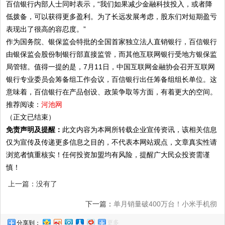
百信银行内部人士同时表示，“我们如果减少金融科技投入，或者降
低拨备，可以获得更多盈利。为了长远发展考虑，股东们对短期盈亏
表现出了很高的容忍度。”
作为国务院、银保监会特批的全国首家独立法人直销银行，百信银行
由银保监会股份制银行部直接监管，而其他互联网银行受地方银保监
局管辖。值得一提的是，7月11日，中国互联网金融协会召开互联网
银行专业委员会筹备组工作会议，百信银行出任筹备组组长单位。这
意味着，百信银行在产品创设、政策争取等方面，有着更大的空间。
推荐阅读：
河池网
（正文已结束）
免责声明及提醒：
此文内容为本网所转载企业宣传资讯，该相关信息
仅为宣传及传递更多信息之目的，不代表本网站观点，文章真实性请
浏览者慎重核实！任何投资加盟均有风险，提醒广大民众投资需谨
慎！
上一篇：没有了
下一篇：
单月销量破400万台！小米手机彻
更多
分享到：
底卖疯了