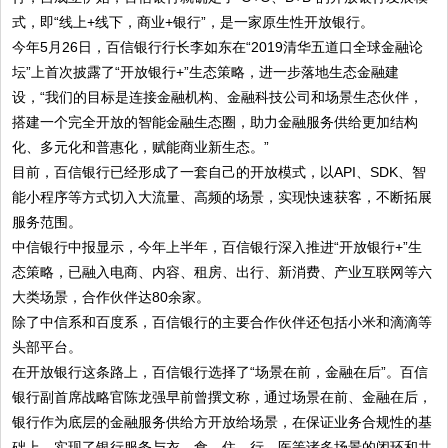
式，即“线上+线下，商业+银行”，是一家原生性开放银行。
今年5月26日，百信银行行长李如东在“2019清华五道口全球金融论
坛”上首次披露了“开放银行+”生态策略，进一步落地生态金融建
设，“我们的目标是连接金融机构、金融科技公司和场景生态伙伴，
搭建一个完全开放的智能金融生态圈，助力金融服务供给更加结构
化、多元化和普惠化，赋能商业新生态。”
目前，百信银行已经形成了一套自己的开放模式，以API、SDK、智
能小程序等方式切入大流量、高频的场景，实现快速获客，不断拓展
服务范围。
中信银行中报显示，今年上半年，百信银行深入推进“开放银行+”生
态策略，已融入电商、内容、租房、出行、新消费、产业互联网等六
大类场景，合作伙伴达80余家。
除了中信系和百度系，百信银行的主要合作伙伴还包括小米和滴滴等
头部平台。
在开放银行这条路上，百信银行选择了“场景在前，金融在后”。百信
银行副首席战略官陈龙强早前曾撰文称，通过场景在前、金融在后，
银行作为底层的金融服务供给方开放给场景，在保证业务合规性的基
础上，实现了银行服务与衣、食、住、行、医等诸多场景的闭环和共