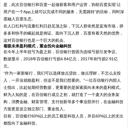
是，此次百信银行和百度一起做获客和用户运营，协助百度实现“让
用户在一个App上就可以完成不同的服务，无需跳转”的目标，同时深
度融入百度生态。
在人口红利与流量红利日趋见顶之际，下沉人群依然是蓝海市场，拼
多多和快手的崛起就是例证。面向下沉人群，百度有着天然的优势，
这对百信银行也是一个巨大的机会。
着眼未来盈利模式，重金投向金融科技
在今年上半年扭亏为盈之前，百信银行曾因为连续亏损引发争议。
数据显示，2018年百信银行亏损4.84亿元，2017年则亏损2.91亿
元。
“作为一家新银行，我们可以选择放点贷款，做点理财，不怎么去投
入，一开业就能盈利，但这不是我们想要的。”一位百信银行内部人
士指出，比起短期经营数据，更重要的是探索面向未来的盈利模式。
鲜为人知的是，在百信银行成立之初，就打造了一个庞大的业务架
构，消费金融、财富管理、支付创新等多个事业部并行，在金融科技
方面更是设立独立部门、重金投入。
目前，百信银行60%以上的员工都是科技人员，并且60%以上的支出
都投向了金融科技。