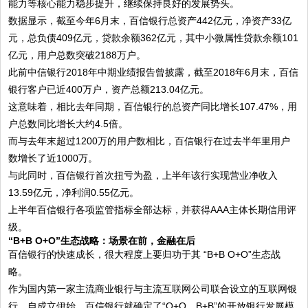
能力等核心能力稳步提升，继续保持良好的发展势头。
数据显示，截至今年6月末，百信银行总资产442亿元，净资产33亿
元，总负债409亿元，贷款余额362亿元，其中小微属性贷款余额101
亿元，用户总数突破2188万户。
此前中信银行2018年中期业绩报告曾披露，截至2018年6月末，百信
银行客户已近400万户，资产总额213.04亿元。
这意味着，相比去年同期，百信银行的总资产同比增长107.47%，用
户总数同比增长大约4.5倍。
而与去年末超过1200万的用户数相比，百信银行在过去半年里用户
数增长了近1000万。
与此同时，百信银行首次扭亏为盈，上半年该行实现营业净收入
13.59亿元，净利润0.55亿元。
上半年百信银行各项监管指标全部达标，并获得AAA主体长期信用评
级。
“B+B O+O”生态战略：场景在前，金融在后
百信银行的快速成长，很大程度上要归功于其 “B+B O+O”生态战
略。
作为国内第一家主流商业银行与主流互联网公司联合设立的互联网银
行，自成立伊始，百信银行就确定了“O+O、B+B”的开放银行发展模