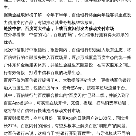
生。
据新金融琅琊榜了解，今年下半年，百信银行将面向年轻客群重点发
力信用支付产品，有望推动其业务规模继续放量。
链接中信、百度两大生态，上线百度闪付发力移动支付市场
在外界看来，中信的“心”，百度的“脑”，令百信银行拥有得天独厚的
优势。
此次中信银行中报指出，报告期内，百信银行积极融入股东生态，将
百信银行的金融服务融入百度场景，逐步形成覆盖百度生态的统一账
户体系和金融服务体系，并通过金融生态圈建设，在两家股东之间进
行有效链接，打通中信和百度的场景生态。
百度不仅为百信银行提供了AI、大数据等基础能力，更推动百信银行
融入百度生态，包括百度App、爱奇艺App、携程等超级流量平台。
其中，百信银行与百度联合推出的“百度闪付”已经上线，并嵌入到了
百度App首屏中，可实现在线开卡、充值、提现、扫码消费等功能，
这将帮助百信银行快速抢占移动支付市场。
百度财报显示，今年6月份，百度App的日活用户达1.88亿，同比增
长27%。百度闪付的推出，有望从根本上解决百度“弱账户”的问题。
对百信银行来说，这相当于“把银行开到百度里”。与导流模式不同的