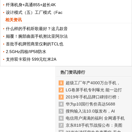
纤薄机身+高通855+超长4K
设计模式（五）工厂模式（Fac
相关资讯
什么样的手机听歌最好？这几款音
颠覆！腕部曲面手机努比亚阿尔法
首批手机牌照商里仅剩的TCL也
2.5GHz四核/IP58防水
支持双卡双待 599元红米2A
热门资讯排行
超级工厂年产4000万台手机，
LG卷屏手机专利曝光 能一边打
2019年手机品牌口碑排行榜：
华为p10国行售价高达5688
搜狗输入法10.0版发布，AI
电信用户满满的福利 全网通手机
京东818手机节战报公布：美图