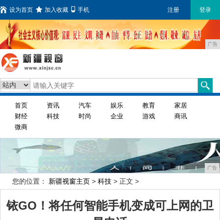
设为首页
加入收藏
手机
注册
登录
广告
首页
资讯
汽车
娱乐
教育
家居
财经
科技
时尚
企业
游戏
商讯
微商
广告
您的位置：
新疆视窗主页
>
科技
> 正文 >
铱GO！将任何智能手机变成可上网的卫