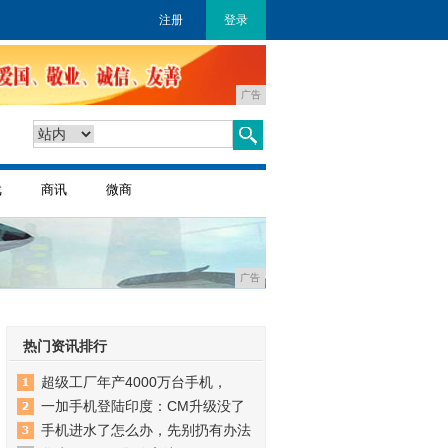
注册
登录
广告
戏
商讯
微商
广告
热门资讯排行
超级工厂年产4000万台手机，
一加手机登陆印度：CM升级没了
手机进水了怎么办，先别扔有办法