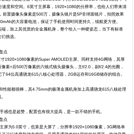
行速度和空间。6英寸主屏幕，1920×1080的分辨率，也给人们带来清
，前置摄像头像素是500万，摄像头镜片是5P非球面镜片，拍照效果
00mAh的大容量电池，保证了手机使用时间更持久，续航更方便。
高端，加上其优质的全金属机身，整个给人一种硬姿态，当下有标准
友们挑选。
5英寸1920×1080像素的Super AMOLED主屏。同样支持4G网络，其厚
像素+后500万像素的六镜式镜头摄像头，主f/2.0，副f/2.4的光圈，
64位高通骁龙615八核心处理器，2GB运存和16GB储存的组合。
。
配置和性能都很棒，其4.75mm的极薄金属机身加上高通骁龙615八核处理
机。
和手感也是超赞，配置也有很大提高，是一款不错的手机。
为5.0英寸，也算是大屏了，分辨率1920×1080像素，3G网络单