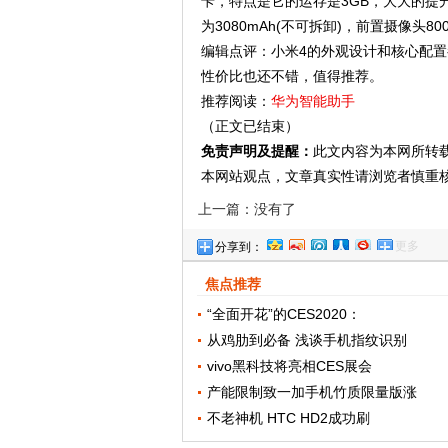
卡，特点是它的运存是3GB，大大的提
为3080mAh(不可拆卸)，前置摄像头
编辑点评：小米4的外观设计和核心配置
性价比也还不错，值得推荐。
推荐阅读：
华为智能助手
（正文已结束）
免责声明及提醒：
此文内容为本网所转
本网站观点，文章真实性请浏览者慎重
上一篇：没有了
更多
分享到：
焦点推荐
“全面开花”的CES2020：
从鸡肋到必备 浅谈手机指纹识别
vivo黑科技将亮相CES展会
产能限制致一加手机竹质限量版涨
不老神机 HTC HD2成功刷