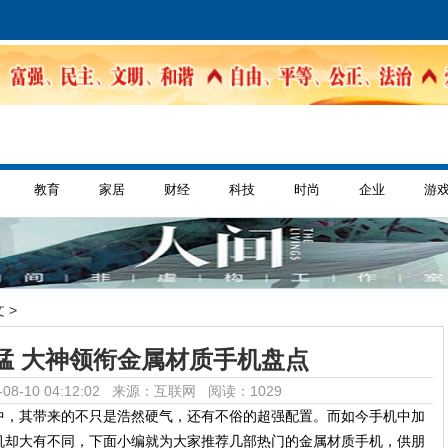
教育
家居
财经
科技
时尚
企业
游
 >
猛 大神领衔金属材质手机盘点
08-10 04:12:02 来源：互联网
阅读：1029
中，其带来的不只是浩然硬气，还有不俗的超强配置。而如今手机中加
机却大有不同，下面小编就为大家推荐几部热门的金属材质手机，供朋