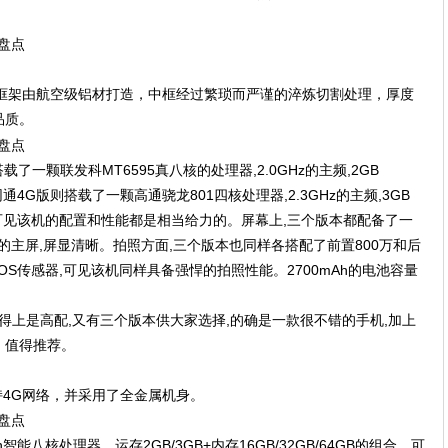
体框架由航空级铝材打造，中框经过繁琐而严谨的淬炼切割处理，厚度
品质。
了一颗联发科MT6595真八核的处理器,2.0GHz的主频,2GB
全网通4G版则搭载了一颗高通骁龙801四核处理器,2.3GHz的主频,3GB
。由此可见该机的配置和性能都是相当给力的。屏幕上,三个版本都配备了一
LED材质的主屏,屏显清晰。拍照方面,三个版本也同样各搭配了前置800万和后
,CMOS传感器,可见该机同样具备强悍的拍照性能。2700mAh的电池容量
得上是高配,又有三个版本供大家选择,的确是一款很不错的手机,加上
，值得推荐。
持4G网络，并采用了全金属机身。
n智能八核处理器，运存2GB/3GB+内存16GB/32GB/64GB的组合，可