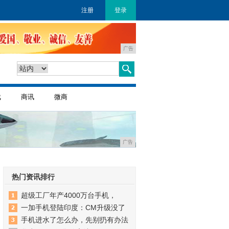
注册
登录
广告
戏
商讯
微商
广告
热门资讯排行
超级工厂年产4000万台手机，
一加手机登陆印度：CM升级没了
手机进水了怎么办，先别扔有办法