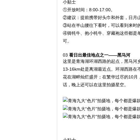
小贴士
①开放时间：8:00-17:00。
②建议：提前携带好头巾和外套，日月
③站在半山腰往下看时，可以看到来时
④骑牦牛、抱小牦牛、穿藏袍这些都是单
可。
03
看日出最佳地点之一——黑马河
这里是青海湖环湖西路的起点，黑马河乡
13-16km处是离湖最近点。环湖西路
花在湖畔灿烂盛开；在繁华过尽的10
话，晚上还可以在这里拍摄星空。