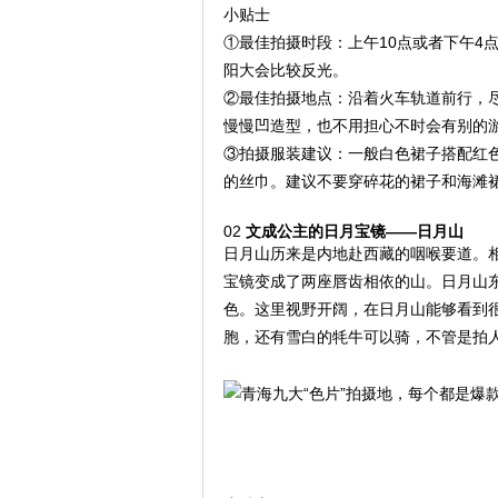
小贴士
①最佳拍摄时段：上午10点或者下午4
阳大会比较反光。
②最佳拍摄地点：沿着火车轨道前行，
慢慢凹造型，也不用担心不时会有别的
③拍摄服装建议：一般白色裙子搭配红
的丝巾。建议不要穿碎花的裙子和海滩
02
文成公主的日月宝镜——日月山
日月山历来是内地赴西藏的咽喉要道。
宝镜变成了两座唇齿相依的山。日月山
色。这里视野开阔，在日月山能够看到
胞，还有雪白的牦牛可以骑，不管是拍