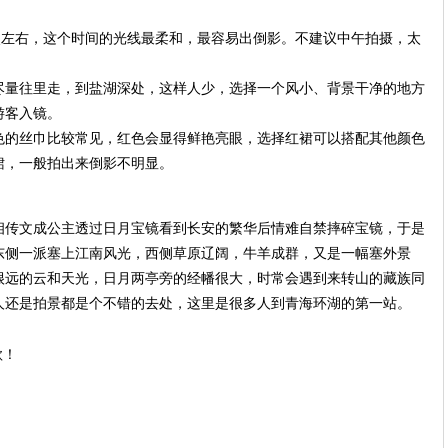
点左右，这个时间的光线最柔和，最容易出倒影。不建议中午拍摄，太
尽量往里走，到盐湖深处，这样人少，选择一个风小、背景干净的地方
游客
入镜
。
色的丝巾比较常见，红色会显得鲜艳亮眼，选择红裙可以搭配其他颜色
裙，一般拍出来倒影不明显。
相传文成公主透过日月宝镜看到长安的繁华后情难自禁摔碎宝镜，于是
东侧一派塞上江南风光，西侧草原辽阔，牛羊成群，又是一幅塞外景
很远的云和天光，日月两亭旁的经幡很大，时常会遇到来转山的藏族同
人还是拍景都是个不错的去处，这里是很多人到青海环湖的第一站。