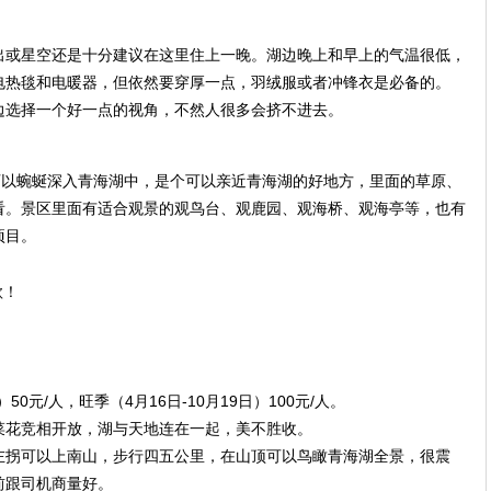
出或星空还是十分建议在这里住上一晚。湖边晚上和早上的气温很低，
电热毯和电暖器，但依然要穿厚一点，羽绒服或者冲锋衣是必备的。
边选择一个好一点的视角，不然人很多会挤不进去。
可以蜿蜒深入青海湖中，是个可以亲近青海湖的好地方，里面的草原、
看。景区里面有适合观景的观鸟台、观鹿园、观海桥、观海亭等，也有
项目。
50元/人，旺季（4月16日-10月19日）100元/人。
菜花竞相开放，湖与天地连在一起，美不胜收。
左拐可以上南山，步行四五公里，在山顶可以鸟瞰青海湖全景，很震
前跟司机商量好。