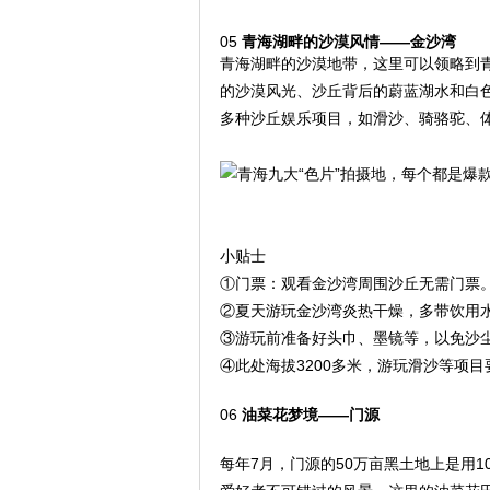
05
青海湖畔的沙漠风情——金沙湾
青海湖畔的沙漠地带，这里可以领略到
的沙漠风光、沙丘背后的蔚蓝湖水和白
多种沙丘娱乐项目，如滑沙、骑骆驼、
小贴士
①门票：观看金沙湾周围沙丘无需门票。
②夏天游玩金沙湾炎热干燥，多带饮用
③游玩前准备好头巾、墨镜等，以免沙
④此处海拔3200多米，游玩滑沙等项
06
油菜花梦境——门源
每年7月，门源的50万亩黑土地上是用