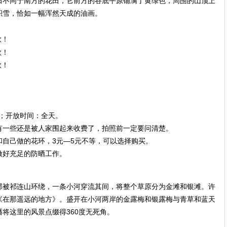
田不同于南方的花田，它前方的谷底平原铺满了黄绿色，周围的山顶上
积雪，恰如一幅浑然天成的油画。
人；开放时间：全天。
有一些还是被人家围起来收费了，拍照前一定要问清楚。
自己做的花环，3元—5元不等，可以选择购买。
做好充足的防晒工作。
部被祁连山环绕，一条小河穿流其间，将整个草原分为金滩和银滩。许
《在那遥远的地方》。盛开在小河两岸的金露梅和银露梅与青草和蓝天
将这里的风景点缀得360度无死角。