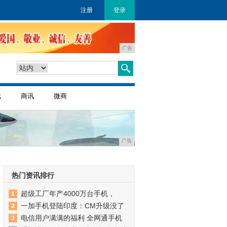
注册
登录
广告
戏
商讯
微商
广告
热门资讯排行
超级工厂年产4000万台手机，
一加手机登陆印度：CM升级没了
电信用户满满的福利 全网通手机