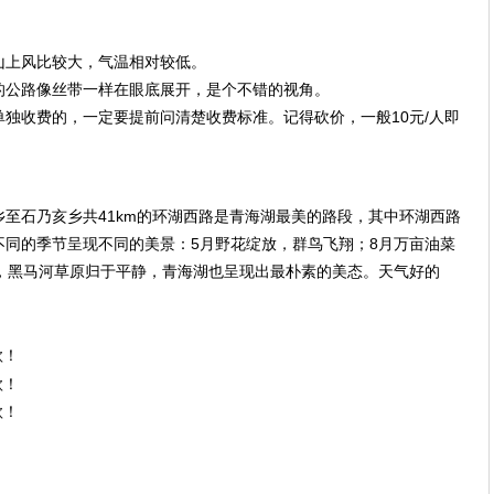
山上风比较大，气温相对较低。
的公路像丝带一样在眼底展开，是个不错的视角。
独收费的，一定要提前问清楚收费标准。记得砍价，一般10元/人即
至石乃亥乡共41km的环湖西路是青海湖最美的路段，其中环湖西路
在不同的季节呈现不同的美景：5月野花绽放，群鸟飞翔；8月万亩油菜
月，黑马河草原归于平静，青海湖也呈现出最朴素的美态。天气好的