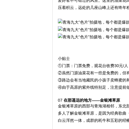
爱好者不可错过的风景。这里的油菜花
压着积云，远处的几座山峰上还有终年
小贴士
①门票：门票免费，观花台收费30元/
②虽然门源油菜花有一些是免费的，但
③路边会有当地藏民的小孩子卖蜂蜜的和
④由于高原的紫外线特别足，注意提前
07
在那遥远的地方——金银滩草原
金银滩草原的西部与青海湖相邻，东北
多人了解金银滩草原，是因为经典歌曲
白云浑然一体，成群的耗牛和五彩的经幡