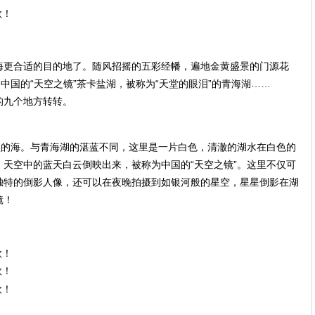
海更合适的目的地了。随风招摇的五彩经幡，遍地金黄盛景的门源花
中国的“天空之镜”茶卡盐湖，被称为“天堂的眼泪”的青海湖……
的九个地方转转。
盐的海。与青海湖的湛蓝不同，这里是一片白色，清澈的湖水在白色的
天空中的蓝天白云倒映出来，被称为中国的“天空之镜”。这里不仅可
独特的倒影人像，还可以在夜晚拍摄到如银河般的星空，星星倒影在湖
镜！