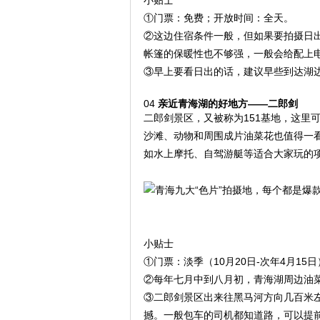
小贴士
①门票：免费；开放时间：全天。
②这边住宿条件一般，但如果要拍摄日
帐篷的保暖性也不够强，一般会给配上
③早上要看日出的话，建议早些到达湖
04
亲近青海湖的好地方——二郎剑
二郎剑景区，又被称为151基地，这里
沙滩、动物和周围成片油菜花也值得一
如水上摩托、自驾游艇等适合大家玩的
小贴士
①门票：淡季（10月20日-次年4月15日）
②每年七月中到八月初，青海湖周边油
③二郎剑景区出来往黑马河方向几百米
撼。一般包车的司机都知道路，可以提