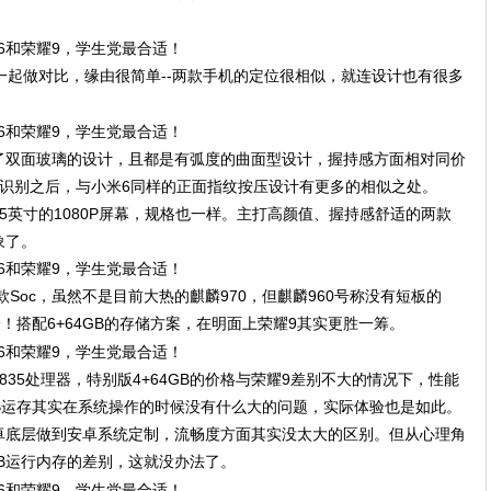
一起做对比，缘由很简单--两款手机的定位很相似，就连设计也有很多
了双面玻璃的设计，且都是有弧度的曲面型设计，握持感方面相对同价
纹识别之后，与小米6同样的正面指纹按压设计有更多的相似之处。
15英寸的1080P屏幕，规格也一样。主打高颜值、握持感舒适的两款
象了。
款Soc，虽然不是目前大热的麒麟970，但麒麟960号称没有短板的
！搭配6+64GB的存储方案，在明面上荣耀9其实更胜一筹。
35处理器，特别版4+64GB的价格与荣耀9差别不大的情况下，性能
GB运存其实在系统操作的时候没有什么大的问题，实际体验也是如此。
卓底层做到安卓系统定制，流畅度方面其实没太大的区别。但从心理角
GB运行内存的差别，这就没办法了。