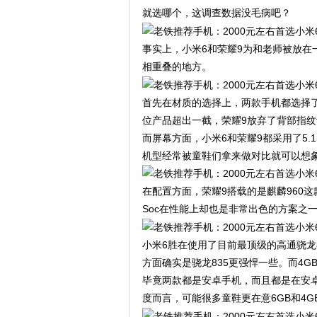
就选哪个，这调查数据没毛病吧？
事实上，小米6和荣耀9为和老师被放在
相重叠的地方。
首先在材质的选择上，两款手机都选择
位产品超出一截，荣耀9放弃了背部指
而屏幕方面，小米6和荣耀9都采用了5.
机型经常被童鞋们拿来做对比就可以想
在配置方面，荣耀9搭载的是麒麟960这
Soc在性能上却也是非常出色的方案之一
小米6胜在使用了目前最顶级的高通骁龙8
方面确实是骁龙835更强悍一些。而4
毕竟两款都是安卓手机，而且都是在安
度而言，可能很多童鞋更在意6GB和4