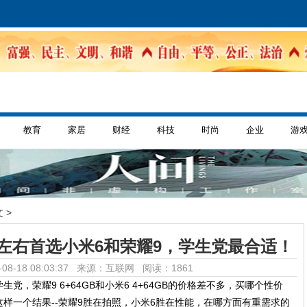
教育
家居
财经
科技
时尚
企业
游
 >
元左右首选小米6和荣耀9，学生党最合适！
08-18 08:03:37 来源：互联网
阅读：1861
，荣耀9 6+64GB和小米6 4+64GB的价格差不多，买哪个性价
样一个结果--荣耀9胜在拍照，小米6胜在性能，在哪方面有重需求的