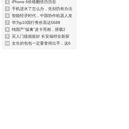
iPhone 6价格翻倍历历在
手机进水了怎么办，先别扔有办法
智能经济时代，中国协作机器人发
华为p10国行售价高达5688
纯国产“猛禽”皮卡亮相，搭载2
买入门级就挺好 长安福特全新探
女生的包包一定要拿得出手，这6