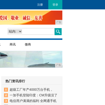
注册
登录
广告
戏
商讯
微商
广告
热门资讯排行
超级工厂年产4000万台手机，
一加手机登陆印度：CM升级没了
电信用户满满的福利 全网通手机