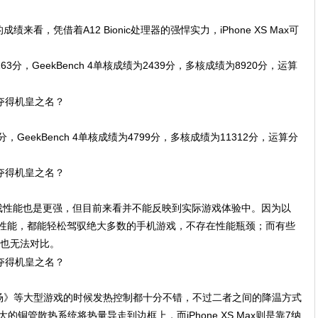
看，凭借着A12 Bionic处理器的强悍实力，iPhone XS Max可
4263分，GeekBench 4单核成绩为2439分，多核成绩为8920分，运算
88分，GeekBench 4单核成绩为4799分，多核成绩为11312分，运算分
ax的游戏性能也是更强，但目前来看并不能反映到实际游戏体验中。因为以
 Note 9的性能，都能轻松驾驭绝大多数的手机游戏，不存在性能瓶颈；而有些
以也无法对比。
场》等大型游戏的时候发热控制都十分不错，不过二者之间的降温方式
靠强大的铜管散热系统将热量导走到边框上，而iPhone XS Max则是靠7纳