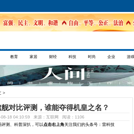
教育
家居
财经
科技
时尚
企业
游
 >
旗舰对比评测，谁能夺得机皇之名？
08-18 04:10:59 来源：互联网
阅读：1106
码评测、科普深扒，可以
点击右上角
关注我们的头条号：雷科技