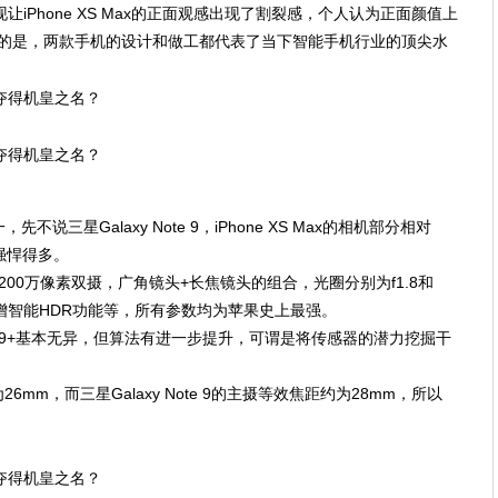
现让iPhone XS Max的正面观感出现了割裂感，个人认为正面颜值上
毫无疑问的是，两款手机的设计和做工都代表了当下智能手机行业的顶尖水
三星Galaxy Note 9，iPhone XS Max的相机部分相对
要强悍得多。
置：1200万像素双摄，广角镜头+长焦镜头的组合，光圈分别为f1.8和
，新增智能HDR功能等，所有参数均为苹果史上最强。
alaxy S9+基本无异，但算法有进一步提升，可谓是将传感器的潜力挖掘干
为26mm，而三星Galaxy Note 9的主摄等效焦距约为28mm，所以
。