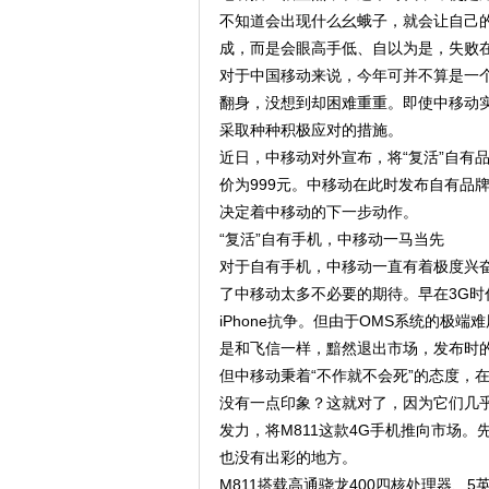
不知道会出现什么幺蛾子，就会让自己
成，而是会眼高手低、自以为是，失败
对于中国移动来说，今年可并不算是一个
翻身，没想到却困难重重。即使中移动
采取种种积极应对的措施。
近日，中移动对外宣布，将“复活”自有品
价为999元。中移动在此时发布自有品
决定着中移动的下一步动作。
“复活”自有手机，中移动一马当先
对于自有手机，中移动一直有着极度兴
了中移动太多不必要的期待。早在3G时代
iPhone抗争。但由于OMS系统的
是和飞信一样，黯然退出市场，发布时
但中移动秉着“不作就不会死”的态度，在去
没有一点印象？这就对了，因为它们几
发力，将M811这款4G手机推向市场
也没有出彩的地方。
M811搭载高通骁龙400四核处理器、5英