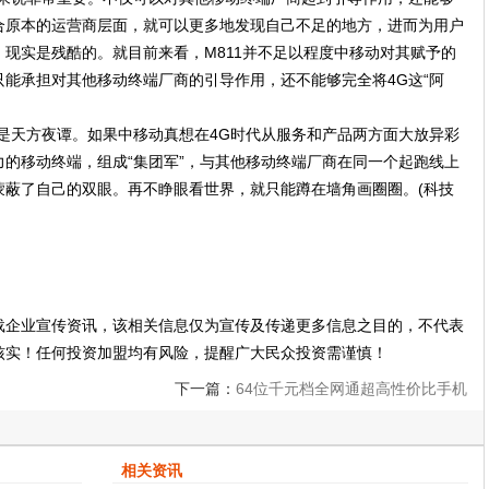
合原本的运营商层面，就可以更多地发现自己不足的地方，进而为用户
现实是残酷的。就目前来看，M811并不足以程度中移动对其赋予的
能承担对其他移动终端厂商的引导作用，还不能够完全将4G这“阿
是天方夜谭。如果中移动真想在4G时代从服务和产品两方面大放异彩
的移动终端，组成“集团军”，与其他移动终端厂商在同一个起跑线上
蒙蔽了自己的双眼。再不睁眼看世界，就只能蹲在墙角画圈圈。(科技
载企业宣传资讯，该相关信息仅为宣传及传递更多信息之目的，不代表
核实！任何投资加盟均有风险，提醒广大民众投资需谨慎！
下一篇：
64位千元档全网通超高性价比手机
出现----华为荣耀畅玩4X
相关资讯