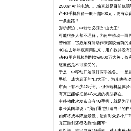
2500mAh的电池……简直就是目前低
产4G手机售价一般不超800元，更有
一条血路？
形势所迫，中移动必须当“山大王”
可能很多人都不理解，为何中移动一而再
苦难言，它必须有所动作来摆脱当前的尴
4G在去年年底商用以来，用户数并没有
动4G用户规模刚刚突破500万大关，仅
这显然是不可接受的。
于是，中移动开始做好两手准备。一是发
手机，成为真正的“山大王”，为其他移
市面上有不少4G手机，但低端机型体验不
有真正能够扛起4G大旗的机型存在。
中移动此次发布自有4G手机，就是为了
事长奚国华说：“我们通过打造自己的自
如何将成本降至最低，进而对众多小厂商
真正胜利还得依靠“集团军”
可以说，推出自有4G手机，对于中移