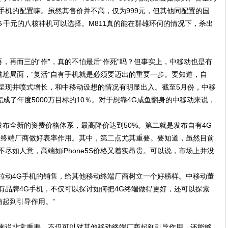
端手机的配置嘛。虽然其售价并不高，仅为999元，但其他同配置的国
众多千元的八核神机可以选择。M811真的能在群雄环伺的情况下，杀出
，再而三的“作”，真的不怕最后“作死”吗？但事实上，中移动也是有
尬局面，“复活”自有手机就是必须要迈出的重要一步。要知道，自
呈现井喷式增长，和中移动设想的情况有明显出入。截至5月份，中移
完成了年度5000万目标的10％。对于想靠4G咸鱼翻身的中移动来说，
布全新的资费价格体系，最高降价达到50%。第二就是发布自有4G
动终端厂商做好表率作用。其中，第二点尤其重要。要知道，虽然目前
尽如人意，高端如iPhone5S价格又着实昂贵。可以说，市场上并没
拉动4G手机的销售，给其他移动终端厂商树立一个好榜样。中移动董
有品牌4G手机，不仅可以探讨如何把4G终端做得更好，还可以探索
起到引导作用。”
动来说非常重要。不仅可以对其他移动终端厂商起到引导作用，还能够