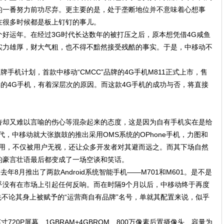
的一番努力前功尽弃。更主要的是，处于垄断地位并不意味着心想事
在很多时候都是板上钉钉的事儿。
好运年。在经过3G时代长达数年的被打压之后，原本想凭借4G咸鱼
实力雄厚，财大气粗，也不得不黯然接受残酷的事实。于是，中移动不
牌手机计划，首款中移动“CMCC”品牌的4G手机M811正式上市，售
牌的4G手机，有着深层次的原因。而这款4G手机的成功与否，将直接
奋却又难以言喻的伤心等混杂起来的态度，这是因为自有手机实在是给
，中移动就大张旗鼓的推出采用OMS系统的OPhone手机，力图和
极端难用，不仅被用户无视，还让众多开发者对其避而远之。而其下场自然
的豪言壮语最后都变成了一场空谈和笑话。
年8月推出了两款Android系统智能手机——M701和M601。是不是
乎没有在市场上引起任何反响。而在时隔9个月以后，中移动终于再度
。先不论其身上被赋予的“运营商自有品牌”名号，单就其配置来说，似乎
寸720P屏幕、1GBRAM+4GBROM、800万像素后置摄像头、容量为