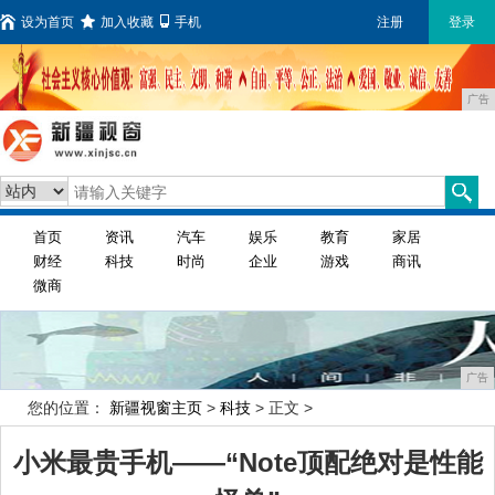
设为首页
加入收藏
手机
注册
登录
广告
首页
资讯
汽车
娱乐
教育
家居
财经
科技
时尚
企业
游戏
商讯
微商
广告
您的位置：
新疆视窗主页
>
科技
> 正文 >
小米最贵手机——“Note顶配绝对是性能