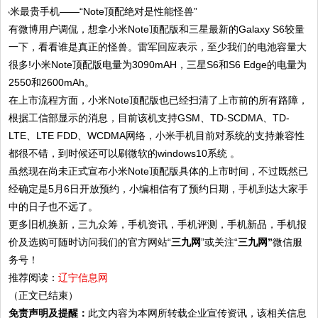
有微博用户调侃，想拿小米Note顶配版和三星最新的Galaxy S6较量
一下，看看谁是真正的怪兽。雷军回应表示，至少我们的电池容量大
很多!小米Note顶配版电量为3090mAH，三星S6和S6 Edge的电量为
2550和2600mAh。
在上市流程方面，小米Note顶配版也已经扫清了上市前的所有路障，
根据工信部显示的消息，目前该机支持GSM、TD-SCDMA、TD-
LTE、LTE FDD、WCDMA网络，小米手机目前对系统的支持兼容性
都很不错，到时候还可以刷微软的windows10系统 。
虽然现在尚未正式宣布小米Note顶配版具体的上市时间，不过既然已
经确定是5月6日开放预约，小编相信有了预约日期，手机到达大家手
中的日子也不远了。
更多旧机换新，三九众筹，手机资讯，手机评测，手机新品，手机报
价及选购可随时访问我们的官方网站“
三九网
”或关注“
三九网”
微信服
务号！
推荐阅读：
辽宁信息网
（正文已结束）
免责声明及提醒：
此文内容为本网所转载企业宣传资讯，该相关信息