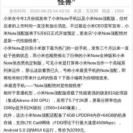
怪兽”
发布时间：2020-08-25 04:43:56 来源：互联网
阅读：1559
小米在今年1月份就发布了小米Note手机以及小米Note顶配版，但对
后者的上市时间一直没有放出消息。不过最近小米CEO雷军宣布，小
米Note顶配版将于5月6日正式开放预定，更表示“小米Note顶配绝对
是新一代性能怪兽”。
小米Note是目前小米旗下最为热门的一款手机，发售三个月以来一直
处于抢购状态，而小米也顺势推出了衍伸的小米Note女神版和小米
Note张杰黑色定制版，可见小米是打算将小米Note当作一个高端系
列来运作， 那么这款蓄势已久，号称小米最贵手机的Note顶配，即
将给米粉们带来什么样的惊喜？下面小编将为你细细道来。
相对于普通机型，小米Note顶配版搭载了性能更强的骁龙810处理器
（集成Adreno 430 GPU），采用了5.7寸2K屏，屏幕分辨率也由
1080p提升到2K级别（2560×1440像素）。
此外，这次小米Note顶配还配备了4GB LPDDR4内存+64GB的机身
存储，支持LTE Cat9网络（FDD理论下行最大速度450Mbps），
Android 5.0.2的MIUI 6运行，售价为3299元。