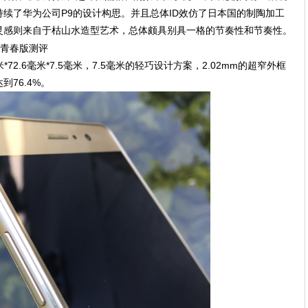
续了华为公司P9的设计构思。并且总体ID效仿了日本国的制陶加工
灵感则来自于枯山水造型艺术，总体颇具别具一格的节奏性和节奏性。
米*72.6毫米*7.5毫米，7.5毫米的轻巧设计方案，2.02mm的超窄外框
76.4%。