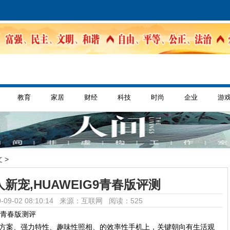
教育
家居
财经
科技
时尚
企业
游
 >
新宠,HUAWEIG9青春版评测
-09-02 08:10:14 来源：互联网
阅读：525
美设计方案、强力特性、趣味性照相、的效率性手机上，关键朝向有生活观