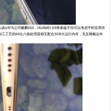
ic华为公司麒麟650，HUAWEI G9青春版不但可以考虑平时应用并
加工工艺的64位八核处理器相互配合3GB大运行内存，充足顺畅运作