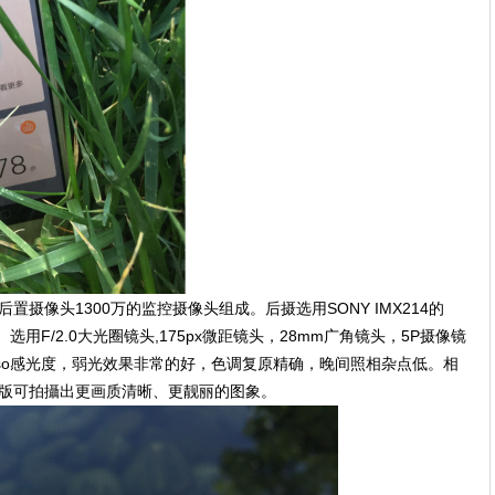
后置摄像头1300万的监控摄像头组成。后摄选用SONY IMX214的
用F/2.0大光圈镜头,175px微距镜头，28mm广角镜头，5P摄像镜
so感光度，弱光效果非常的好，色调复原精确，晚间照相杂点低。相
青春版可拍攝出更画质清晰、更靓丽的图象。