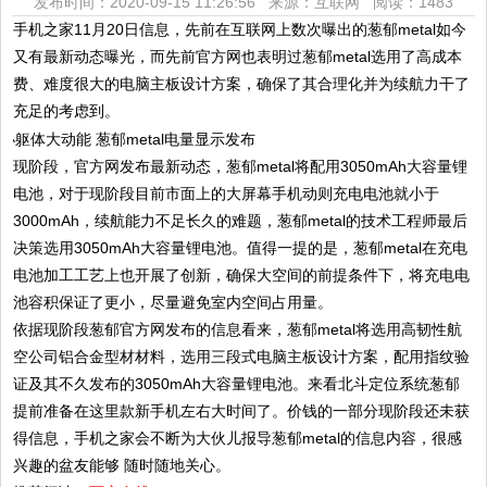
发布时间：2020-09-15 11:26:56 来源：互联网
阅读：1483
手机之家11月20日信息，先前在互联网上数次曝出的葱郁metal如今
又有最新动态曝光，而先前官方网也表明过葱郁metal选用了高成本
费、难度很大的电脑主板设计方案，确保了其合理化并为续航力干了
充足的考虑到。
现阶段，官方网发布最新动态，葱郁metal将配用3050mAh大容量锂
电池，对于现阶段目前市面上的大屏幕手机动则充电电池就小于
3000mAh，续航能力不足长久的难题，葱郁metal的技术工程师最后
决策选用3050mAh大容量锂电池。值得一提的是，葱郁metal在充电
电池加工工艺上也开展了创新，确保大空间的前提条件下，将充电电
池容积保证了更小，尽量避免室内空间占用量。
依据现阶段葱郁官方网发布的信息看来，葱郁metal将选用高韧性航
空公司铝合金型材材料，选用三段式电脑主板设计方案，配用指纹验
证及其不久发布的3050mAh大容量锂电池。来看北斗定位系统葱郁
提前准备在这里款新手机左右大时间了。价钱的一部分现阶段还未获
得信息，手机之家会不断为大伙儿报导葱郁metal的信息内容，很感
兴趣的盆友能够 随时随地关心。