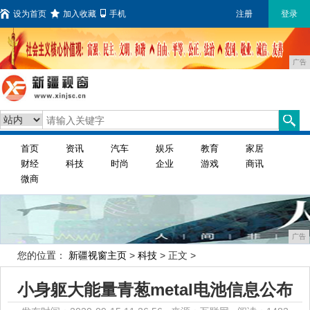
设为首页
加入收藏
手机
注册
登录
广告
首页
资讯
汽车
娱乐
教育
家居
财经
科技
时尚
企业
游戏
商讯
微商
广告
您的位置：
新疆视窗主页
>
科技
> 正文 >
小身躯大能量青葱metal电池信息公布