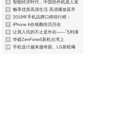
智能经济时代，中国协作机器人发
畅享优质高清生活 高清播放器齐
2019年手机品牌口碑排行榜：
iPhone 6价格翻倍历历在
让我入坑的不止是外在——飞利浦
华硕ZenFone5新机台湾上
手机设计越来越奇葩，LG新机曝