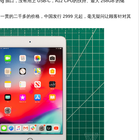
hting 插口，没有用上 USB-C，A12 CPU的扶持、最大 258GB 的储
产品，一贯的二千多的价格，中国发行 2999 元起，毫无疑问让顾客针对其