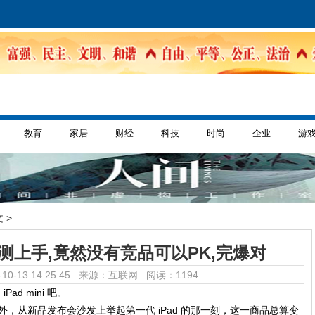
教育
家居
财经
科技
时尚
企业
游
 >
i评测上手,竟然没有竞品可以PK,完爆对
10-13 14:25:45 来源：互联网
阅读：1194
Pad mini 吧。
斯在国外，从新品发布会沙发上举起第一代 iPad 的那一刻，这一商品总算变