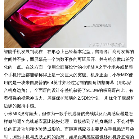
智能手机发展到现在，在形态上已经基本定型，留给各厂商可发挥的
空间并不多，而屏幕是一个为数不多的可延展开、并有机会做出差异
化的一点。在这方面，使用全面屏设计的小米MIX之于小米亦或是整
个手机行业都能够称得上是一次巨大的突破。机身正面，小米MIX使
用的是一块来自夏普的6.4英寸并经过定制的圆角切割屏幕（用以贴
合机身边角）。全面屏的设计令整机获得了91.3%的极高屏占比，有
着很强的视觉冲击力。屏幕保护玻璃的2.5D设计进一步优化了观感和
边缘的握持手感。
小米MIX没有额头，但作为一款手机必备的光线以及距离感应器是怎
样做的呢？光线感应器比较好处理，直接移到了机身底部，不会对手
机的正常功能和体验造成影响。而距离感应器主要是在手机贴近耳朵
时，测出手机与皮肤之间的距离，如果距离感应器也移到机身底端的