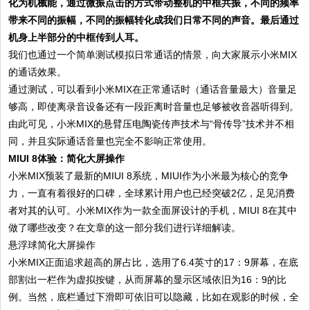
化为机械能，通过微振点击的方式带动整机的中框共振，不同的频率
带来不同的振幅，不同的振幅转化成我们日常不同的声音。最后通过
机身上半部分的中框传到人耳。
我们也通过一个简单测试模拟日常通话的情景，向大家展示小米MIX
的通话效果。
通过测试，可以看到小米MIX在正常通话时（通话音量最大）音量足
够高，即使离录音设备还有一段距离时音量也足够被收音器听得到。
由此可见，小米MIX的悬臂压电陶瓷传声技术与“骨传导”技术并不相
同，并且实际通话音量也完全不影响正常使用。
MIUI 8体验：简化大屏操作
小米MIX预装了最新的MIUI 8系统，MIUI作为小米最为核心的竞争
力，一直有着很好的口碑，全球累计用户也已经突破2亿，足见消费
者对其的认可。小米MIX作为一款全面屏设计的手机，MIUI 8在其中
做了哪些改变？在文章的这一部分我们进行详细解读。
悬浮球简化大屏操作
小米MIX正面追求超高的屏占比，选用了6.4英寸的17：9屏幕，在底
部割出一栏作为虚拟按键，从而屏幕的显示区域依旧为16：9的比
例。当然，底栏通过下滑即可依旧可以隐藏，比如在观影的时候，全