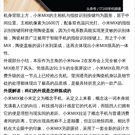
机身背部上方，小米MIX的主相机与指纹识别按键均为圆形，居于中
间位置。主相机像素为1600万，配备双色温闪光灯。小米MIX的指纹
识别按键同样使用陶瓷盖板，因为介电系数高能实现更灵敏的识别体
验，陶瓷材质广泛被用于智能手机的指纹识别按键上。而之于小米
MIX，陶瓷盖板的设计水到渠成，这再次体现出小米MIX很高的一体
性。
外观部分小结，本应作为主角的小米Note 2在发布会上完全被小米
MIX抢尽了风头。凭借高达91.3％的全面屏设计，小米MIX在用户消
费升级的这一节点上已经抢占先机。莹润透亮的全陶瓷机身以及细节
处的处理都体现出了极高的品质感，是极具转折意义的一款产品。
外观解读：科幻的外观是怎样炼成的
小米MIX被小米定义为概念手机。从定义上来看，概念这一词本身就
充满着人们的向往，科技感与设计感是它的代名词，而阻挡人们拥有
它的便是理想与现实间的差距。小米MIX拉近了概念手机与普通消费
者间的距离，它的出现虽然称不上是颠覆，但足以艳惊四座。相比手
机在大众眼中的印象，小米MIX另辟蹊径，采用了一套全新的设计方