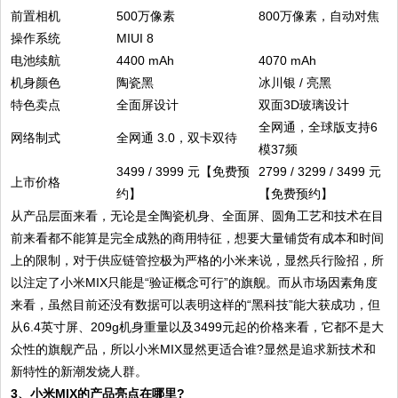
前置相机
500万像素
800万像素，自动对焦
操作系统
MIUI 8
电池续航
4400 mAh
4070 mAh
机身颜色
陶瓷黑
冰川银 / 亮黑
特色卖点
全面屏设计
双面3D玻璃设计
全网通，全球版支持6
网络制式
全网通 3.0，双卡双待
模37频
3499 / 3999 元【免费预
2799 / 3299 / 3499 元
上市价格
约】
【免费预约】
从产品层面来看，无论是全陶瓷机身、全面屏、圆角工艺和技术在目
前来看都不能算是完全成熟的商用特征，想要大量铺货有成本和时间
上的限制，对于供应链管控极为严格的小米来说，显然兵行险招，所
以注定了小米MIX只能是“验证概念可行”的旗舰。而从市场因素角度
来看，虽然目前还没有数据可以表明这样的“黑科技”能大获成功，但
从6.4英寸屏、209g机身重量以及3499元起的价格来看，它都不是大
众性的旗舰产品，所以小米MIX显然更适合谁?显然是追求新技术和
新特性的新潮发烧人群。
3、小米MIX的产品亮点在哪里?