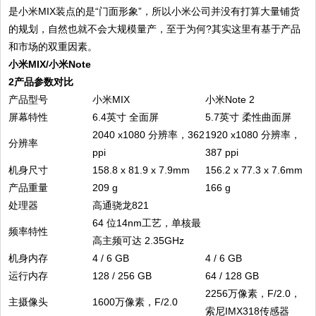
是小米MIX装点的是“门面形象”，所以小米公司并没有打算大量铺货
的规划，自然也就不会大规模量产，至于为何?其实这里有基于产品
和市场的双重因素。
小米MIX/小米Note
2产品参数对比
产品型号
小米MIX
小米Note 2
屏幕特性
6.4英寸 全面屏
5.7英寸 柔性曲面屏
2040 x1080 分辨率，362
1920 x1080 分辨率，
分辨率
ppi
387 ppi
机身尺寸
158.8 x 81.9 x 7.9mm
156.2 x 77.3 x 7.6mm
产品重量
209 g
166 g
处理器
高通骁龙821
64 位14nm工艺，单核最
频率特性
高主频可达 2.35GHz
机身内存
4 / 6 GB
4 / 6 GB
运行内存
128 / 256 GB
64 / 128 GB
2256万像素，F/2.0，
主摄像头
1600万像素，F/2.0
索尼IMX318传感器