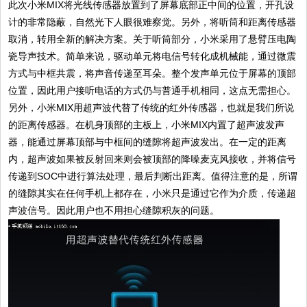
此次小米MIX将光线传感器放置到了屏幕底部正中间的位置，开孔设
计的非常隐蔽，自然光下人眼很难察觉。另外，将听筒和距离传感器
取消，转用全新的解决方案。关于听筒部分，小米采用了悬臂压电陶
瓷导声技术。简单来说，驱动单元将电信号转化成机械能，通过微震
方式与中框共震，将声音传递至耳朵。整个发声单元位于屏幕的顶部
位置，因此用户接听电话的方式仍与普通手机相同，这点无需担心。
另外，小米MIX用超声波代替了传统的红外传感器，也就是我们所说
的距离传感器。在机身顶部的主板上，小米MIX内置了超声波发声
器，能通过屏幕顶部与中框间的缝隙将超声波发出。在一定的距离
内，超声波如果被反射回来则会被顶部的降噪麦克风接收，并将信号
传递到SOC中进行算法处理，最后判断出距离。值得注意的是，所谓
的缝隙其实在任何手机上都存在，小米只是通过它作为介质，传递超
声波信号。因此用户也不用担心缝隙积灰的问题。