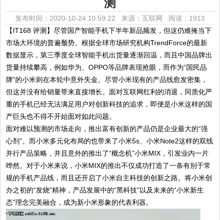
测
发布时间：2020-10-24 10:59:22 来源：互联网
阅读：1913
【IT168 评测】尽管国产智能手机下半年新品频发，但这仍难掩当下
市场大环境的普遍颓势。根据全球市场研究机构TrendForce的最新
数据显示，第三季度全球智能手机出货量逐渐回温，而且中国品牌出
货量持续攀高，例如华为、OPPO等品牌表现抢眼，而作为“国民品
牌”的小米则在本轮中意外失金。尽管小米现有的产品线愈发密集，
但这并没有给销量带来直接增长。面对互联网红利的消退，同质化严
重的手机已经无法满足用户对创新科技的追求，即便是小米这样的国
产巨头也不得不开始面对如此问题。
面对难以预测的市场走向，推出富有创新的产品仍是企业最大的“强
心剂”。而小米多元化布局的也带来了小米5s、小米Note2这样的双线
并行产品策略，并且意外的推出了“概念机”小米MIX，引发业内一片
哗然。对于小米来说，小米MIX的推出不仅成功打造了一条有别于常
规的手机产品线，而且还开启了小米自主科技的创新之路。将小米创
办之初的“发烧”精神，产品发展中的“黑科技”以及未来的“小米新生
态”理念完美融合，成为新小米形象的代表利器。