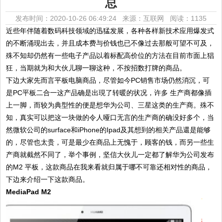
总
发布时间：2020-10-26 06:49:24 来源：互联网
阅读：1135
近些年伴随着数码科技领域的迅猛发展，各种各样新技术应用爆发式
的不断涌现出去，并且成本费与价钱也已不像过去那般可望不可及，
殊不知却仍然有一些电子产品以着标配高价位的方法在目前市面上猖
狂，当期就为和大伙儿聊一聊这种，不按招数打牌的商品。
下边大家先而言平板电脑商品，尽管如今PC销售市场仍然消沉，可
是PC平板二合一这产品确是出現了转暖的状况，许多 生产商都像插
上一脚，而较为典型性的便是想华为公司、三星这类的生产商。殊不
知，真实可以把这一块做的令人哑口无言的生产商的确没好多个，当
然微软公司的surface和iPhone的Ipad及其想到的相关产品還是能够
的，尽管也太贵，可是最少在商品上无愧于，顾客的钱，而另一些生
产商就截然不同了，举个事例，坚信大伙儿一定都了解华为公司发布
的M2 平板，这款商品在我来看就归属于哪不可靠还相对性的商品，
下边来介绍一下这款商品。
MediaPad M2