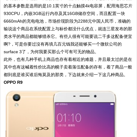
的基本参数是选用的是10.1英寸的十点触摸4k电容屏，配用海思芯片
930CPU，内嵌3GB运行内存及其16GB储存空间，而且配置一块
6660mAh的充电电池，市场价现阶段为2288元中国人民币，准确的
输说这个商品在系统配置上与标价都没什么优点，就连三星发布的那
类水平的商品都能够猎杀它。有些人很有可能要说二千多这配备便宜
啊?，可是你要过沒有再填几百元钱我还能够买一个微软公司的
surface 3了，为何我要买那么个可有可无的物品。
此外，也有几种手机上商品也存有着相近的难题，并且最太过的是在
其中也有这喊着性价比高的幌子卖着落伍配备的存有，着了商品一般
都到底是谁买谁后悔莫及的那类，下边就来介绍一下这几种商品。
OPPO R9