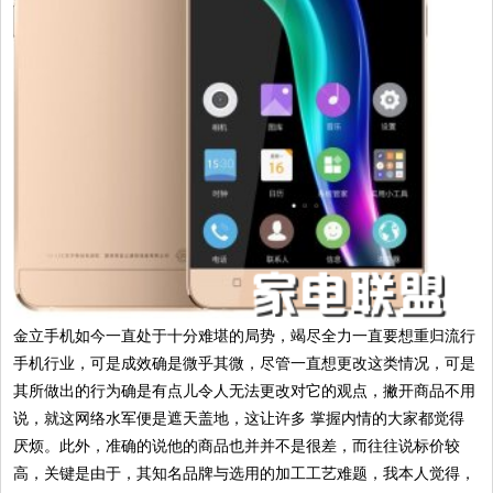
金立手机如今一直处于十分难堪的局势，竭尽全力一直要想重归流行
手机行业，可是成效确是微乎其微，尽管一直想更改这类情况，可是
其所做出的行为确是有点儿令人无法更改对它的观点，撇开商品不用
说，就这网络水军便是遮天盖地，这让许多 掌握内情的大家都觉得
厌烦。此外，准确的说他的商品也并并不是很差，而往往说标价较
高，关键是由于，其知名品牌与选用的加工工艺难题，我本人觉得，