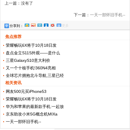
上一篇：没有了
下一篇：
一天一部怀旧手机--
更多
分享到：
焦点推荐
荣耀畅玩6X将于10月18日发
盘点金立S11S外观——是什么
三星GalaxyS10意大利价
又一个十核手机!360N4亮相
全球芯片拥抱北斗导航,三星已经
相关资讯
网友500元买iPhone53
荣耀畅玩6X将于10月18日发
华为和苹果的最新款手机:一起放
京东助攻小米5G概念机MIXa
一天一部怀旧手机--