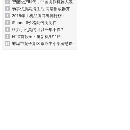
智能经济时代，中国协作机器人发
畅享优质高清生活 高清播放器齐
2019年手机品牌口碑排行榜：
iPhone 6价格翻倍历历在
格力手机真的可以三年不换?
HTC首款全面屏新机!U11P
蚌埠市龙子湖区举办中小学智慧课