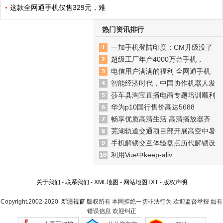
这款全网通手机仅售329元，难
热门资讯排行
一加手机登陆印度：CM升级没了
超级工厂年产4000万台手机，
电信用户满满的福利 全网通手机
智能经济时代，中国协作机器人发
莎车县淘宝直播电商专题培训顺利
华为p10国行售价高达5688
畅享优质高清生活 高清播放器齐
芜湖轨道交通项目部开展高空中暑
手机解锁交互体验盘点历代解锁设
利用Vue中keep-aliv
关于我们
-
联系我们
-
XML地图
-
网站地图
TXT
-
版权声明
Copyright.2002-2020
新疆视窗
版权所有 本网拒绝一切非法行为 欢迎监督举报 如有
错误信息 欢迎纠正