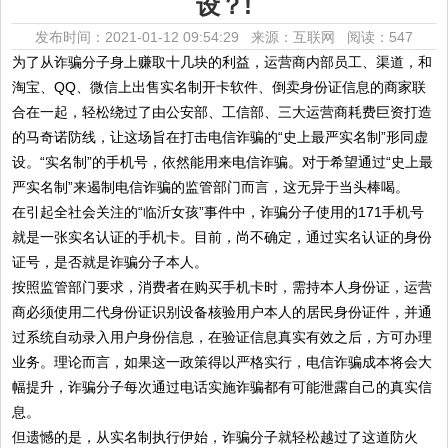
设？!
发布时间：2021-01-12 09:54:29 来源：互联网
阅读：547
为了从诈骗分子身上赚取十几块的利益，运营商内部员工、渠道，和
淘宝、QQ、微信上出售实名制开卡软件、倒卖身份证信息的商家联
合在一起，轻松绕过了由公安部、工信部、三大运营商耗费巨资打造
的马奇诺防线，让这场旨在打击电信诈骗的“史上最严实名制”形同虚
设。“实名制”的手机号，依然能用来电信诈骗。对于希望通过“史上最
严实名制”来遏制电信诈骗的监管部门而言，这无异于当头棒喝。
在引起全社会关注的“临沂女孩”事件中，诈骗分子使用的171手机号
就是一张实名认证的手机卡。目前，尚不确定，通过实名认证的身份
证号，是否就是诈骗分子本人。
按照监管部门要求，消费者在购买手机卡时，需持本人身份证，运营
商必须使用二代身份证识别设备核验用户本人的居民身份证件，并通
过系统自动录入用户身份信息，在验证信息真实有效之后，方可办理
业务。理论而言，如果这一政策得以严格实行，电信诈骗成本将会大
幅提升，诈骗分子每次通过电话实施诈骗都有可能泄露自己的真实信
息。
但遗憾的是，从实名制执行伊始，诈骗分子就轻松越过了这道防火