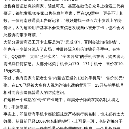
出售身份证信息的商家，随处可见。甚至在微信公众号上搜索二代身
份证，都能发现40多家出售信息的商家，而在QQ群中，更是不计其
数。一位河南联通员工告诉记者：“最好是找一些五六十岁以上的身
份证，因为这些用户基本不会去查信息发现自己被开了卡，也不会因
此投诉而带来麻烦。”
大部分运营商员工开卡主要是为了“完成KPI，否则会被扣很多钱”，
但也有一少部分流入了市场，并最终流入电信诈骗分子手中。在淘
宝、QQ群中，大量“已经实名”、“全国各省”的手机卡在售，购买者无
需出具任何信息。大部分此类手机卡为170、171手机号，售价在10-
18元不等。
不过，也有卖家向记者出售“内蒙古联通的132的手机号”，售价38元/
张。在170已经被大多数人视为诈骗电话的背景下，13开头的手机号
相对而言会降低普通人的防范意识。
在这样一个成熟的“倒卡”产业链中，诈骗分子隐藏在实名制大墙之
后，不漏痕迹。
事实上，即便所有手机卡都按照规定严格实行实名制，也未必有太大
效果。从目前已经100%实名制的银行卡上可见一斑，电信诈骗分子
会从全国各地购买一些由普通公民办理的银行账户，一个具备身份