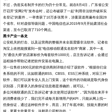
不过，伪造实名制开卡的行为仍十分常见。就在8月4日，广东省公安
厅召开“安网2号”发布会时，还公布破获了一起“利用非法软件破坏实
名登记”的案件，一举查获了10万多张黑卡，涉案渠道商遍布全国28
个省市。针对虚假等级问题，中国电信也从2015年9月开始肃清社会
渠道，至今已取消了710个网点。
黑卡产业一条龙
公安机关的打击、以及运营商的整顿并未全面震慑非法软件。记者在
淘宝上依然能搜索到一批“电信移动联通实名软件”商家，其中一名
为“通信大师”的店家标价为每套软件1000元，店主告诉记者，会通过
远程操作帮助记者把软件安装在电脑上。
另一位售价1800元的软件提供商则详细介绍了该软件，“根据你们业
务系统的不同，比如联通的BSS、CBSS、ESS三种系统，对应三种
软件，我们可以派专业人员上门安装，这个软件的功能就是取代身份
识别器，只要录入的身份证信息都是准确的，就可以。”
多位河南联通的员工告诉记者“多次使用过该软件”，“因为现在来开卡
的消费者很少了，我们完不成每月新增用户的KPI，只能从网上找一
些身份证，通过这种软件开卡，而且，到了年底冲刺、技能大赛的时
候，更要大批量开卡，这都是公司默许的。”