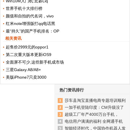
Win10M入门机:宏碁Liq
世界手机十大排行榜
颜值和自拍的代名词，vivo
红米note增强版打qq电话黑
最“持久”的国产手机排名：OP
相关资讯
起售价2999元的oppor1
第二次重大版本更新iOS9
全面屏不可少,这些新手机成市场
三星Galaxy A8/A8+
美版iPhone7只卖3000
热门资讯排行
莎车县淘宝直播电商专题培训顺利
一加手机登陆印度：CM升级没了
超级工厂年产4000万台手机，
电信用户满满的福利 全网通手机
智能经济时代，中国协作机器人发