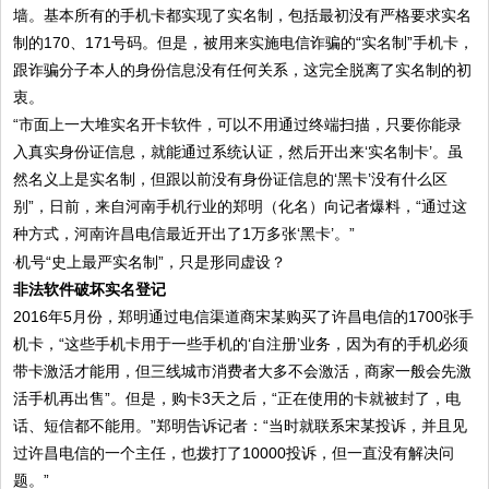
墙。基本所有的手机卡都实现了实名制，包括最初没有严格要求实名
制的170、171号码。但是，被用来实施电信诈骗的“实名制”手机卡，
跟诈骗分子本人的身份信息没有任何关系，这完全脱离了实名制的初
衷。
“市面上一大堆实名开卡软件，可以不用通过终端扫描，只要你能录
入真实身份证信息，就能通过系统认证，然后开出来‘实名制卡’。虽
然名义上是实名制，但跟以前没有身份证信息的‘黑卡’没有什么区
别”，日前，来自河南手机行业的郑明（化名）向记者爆料，“通过这
种方式，河南许昌电信最近开出了1万多张‘黑卡’。”
非法软件破坏实名登记
2016年5月份，郑明通过电信渠道商宋某购买了许昌电信的1700张手
机卡，“这些手机卡用于一些手机的‘自注册’业务，因为有的手机必须
带卡激活才能用，但三线城市消费者大多不会激活，商家一般会先激
活手机再出售”。但是，购卡3天之后，“正在使用的卡就被封了，电
话、短信都不能用。”郑明告诉记者：“当时就联系宋某投诉，并且见
过许昌电信的一个主任，也拨打了10000投诉，但一直没有解决问
题。”