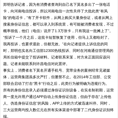
郑明告诉记者，因为有消费者查询到自己名下莫名多出了一张电话
卡，向河南电信投诉，所以河南电信一次性关停了大批此类“有风
险”的电话卡，“有了开卡软件，从网上购买大量身份证，或者从网上
搜索身份证信息，都可以录入到系统里，有可能被消费者发现，不过
概率很低，他们（电信）说开了1.3万张卡，只有我这一批摊上了”。
“投诉了一个月之后，这批卡短暂恢复了使用，但马上又都给封了。
我再投诉，也要求退款，但都无效。”在向记者提供上诉信息的同
时，郑明也实名向工信部12300热线投诉、同时在河南通信管理局的
局长信箱中提交了投诉材料。记者联系宋某，对方未正面回应该问
题。记者未能联系到许昌电信对此置评。
事实上，消费者名下莫名开通手机号、宽带业务的案例经常见诸媒
体，运营商集团虽多次严打，但屡禁不止。在2014年工信部、公安
部联合启动了打击“黑卡”行动之后，此类行为被明确为违规行为。
所有的身份信息录入必须通过身份证识别设备，在实名制初期，运营
商一度允许用户通过APP自动上传身份证信息，但由于存在“上传他
人、伪造身份证信息”的风险，APP上传的方式被迅速叫停。同时，
三大运营商均投入数亿元在所有实体渠道中部署了二代身份证识别终
端。