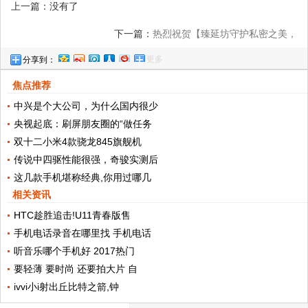
上一篇：没有了
下一篇：
热烈祝贺【臻延坊守护私密之美，
更多
分享到：
开启魅力人生】直播圆满成功！
焦点推荐
中兴是个大公司，为什么国内很少
央视起底：刷屏朋友圈的“做任务
双十二小米4款骁龙845旗舰机
传说中四驱性能很强，奇骏实测后
这几款手机堪称经典,你用过哪几
相关资讯
HTC趁胜追击!U11青春版售
手机电话录音在哪里找 手机电话
听音乐哪个手机好 2017热门
要轻薄 要时尚 还要拍大片 自
ivvi小i射出丘比特之箭,钟