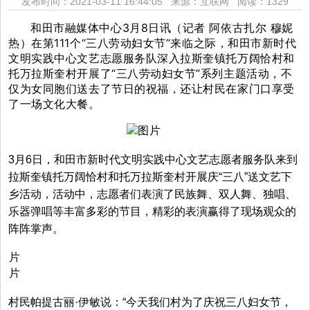
发布时间：2021-03-11 16:44:05 来源：互联网
阅读：1329
和田市融媒体中心3月8日讯（
记者 阿依古扎尔 穆妮
热
）
在第111个“三八劳动妇女节
”
来临之际，和田市新时代
文明实践中心文艺志愿服务队深入拉斯奎镇托万阔恰村和
托万拉斯奎村开展了“三八劳动妇女节
”
系列主题活动，不
仅为女同胞们送去了节日的祝福，还让村民在家门口享受
了一场文化大餐。
3月6日，和田市新时代文明实践中心文艺志愿者服务队来到
拉斯奎镇托万阔恰村和托万拉斯奎村开展庆“三八
”
送文艺
下
乡活动，活动中，志愿者们表演了民族舞、双人舞、独唱、
乐器弹唱等丰富多彩的节目，精彩的表演赢得了现场观众的
阵阵掌声。
村民帕提古丽·伊敏说：“今天我们村为了庆祝三八妇女节，