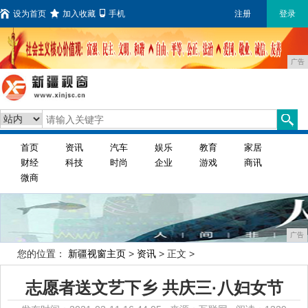
设为首页
加入收藏
手机
注册
登录
广告
首页
资讯
汽车
娱乐
教育
家居
财经
科技
时尚
企业
游戏
商讯
微商
广告
您的位置：
新疆视窗主页
>
资讯
> 正文 >
志愿者送文艺下乡 共庆三·八妇女节