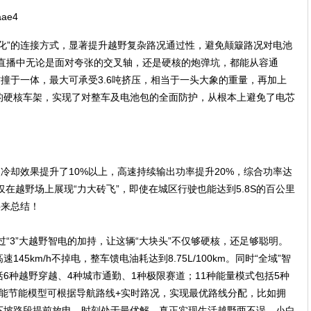
化”的连接方式，显著提升越野复杂路况通过性，避免颠簸路况对电池
在直播中无论是面对夸张的交叉轴，还是硬核的炮弹坑，都能从容通
防撞于一体，最大可承受3.6吨挤压，相当于一头大象的重量，再加上
升的硬核车架，实现了对整车及电池包的全面防护，从根本上避免了电芯
使冷却效果提升了10%以上，高速持续输出功率提升20%，综合功率达
不仅在越野场上展现“力大砖飞”，即使在城区行驶也能达到5.8S的百公里
字来总结！
过“3”大越野智电的加持，让这辆“大块头”不仅够硬核，还足够聪明。
5km/h不掉电，整车馈电油耗达到8.75L/100km。同时“全域”智
括6种越野穿越、4种城市通勤、1种极限赛道；11种能量模式包括5种
智能节能模型可根据导航路线+实时路况，实现最优路线分配，比如拥
下坡路段提前放电，时刻处于最优解，真正实现生活越野两不误，小白