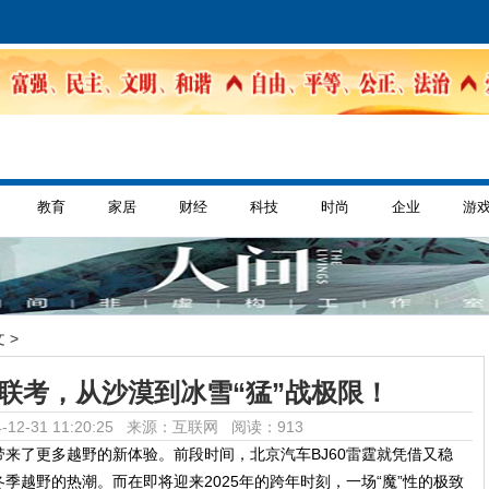
教育
家居
财经
科技
时尚
企业
游
 >
大联考，从沙漠到冰雪“猛”战极限！
-12-31 11:20:25 来源：互联网
阅读：913
来了更多越野的新体验。前段时间，北京汽车BJ60雷霆就凭借又稳
季越野的热潮。而在即将迎来2025年的跨年时刻，一场“魔”性的极致