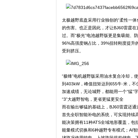
太极越野底盘采用行业独创的“柔性一体
的伤害。也正是因此，才让BJ60雷霆
过。而“极光”电池越野版更是集吸能、
96%高强度钢占比，39%扭转刚度提
受到挤压。
“极锋”电机越野版采用油水复合冷却，
到403kW，峰值扭矩达到655牛·米，
加速成绩，无论城野，都能用一个“猛”
“3”大越野智电，更省更猛更安全
而在输出够猛的基础上，BJ60雷霆还通
首先全职智能补电的系统，可实现持续高速14
能决策拥有11种ATS全域地形覆盖，包
能量模式切换和6种越野专有模式；AI
堵路况使用纯电、上坡路段提前储电、