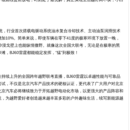
系统，行业首次搭载电驱动系统油水复合冷却技术、主动油泵润滑技术
增加10%。简单来说，即使车辆在零下41度的极寒环境下放置一晚，
的沙漠戈壁上也能纵情撒野。就像这次全国大联考，无论是在极寒的黑
，BJ60雷霆都能稳定发挥，“猛”到极致！
持续上升的全国跨年越野联考直播，BJ60雷霆以卓越性能与可靠品
尝试，不仅是北京汽车产品技术的硬核认证，更代表了广大用户对北京
北京汽车必将继续致力于开拓越野电动化市场，以更强大的产品阵容和
航，为越野爱好者创造越来越丰富多彩的户外趣味生活，续写新能源越