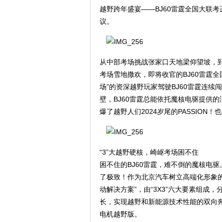
越野跨年盛宴——BJ60雷霆全国大联
议。
从中部考场挑战张家口天地梁仰望坡，
考场雪地撒欢，即将收官的BJ60雷霆
场”的资深越野玩家驾驶BJ60雷霆连
壁，BJ60雷霆总能依托魔核电驱提供
爆了越野人们2024岁尾的PASSION！
“3”大越野硬核，崎岖考场困不住
困不住的BJ60雷霆，难不倒的魔核电
了极致！作为北京汽车树立高端化形象的
动解决方案”，由“3X3”六大要素组成，
长，实现越野和新能源技术性能的双向奔
电机越野版。