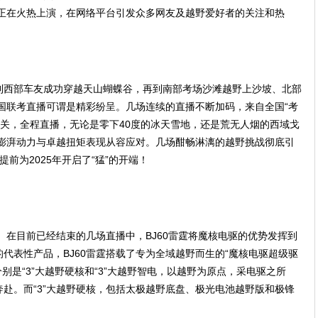
考正在火热上演，在网络平台引发众多网友及越野爱好者的关注和热
到西部车友成功穿越天山蝴蝶谷，再到南部考场沙滩越野上沙坡、北部
全国联考直播可谓是精彩纷呈。几场连续的直播不断加码，来自全国“考
续闯关，全程直播，无论是零下40度的冰天雪地，还是荒无人烟的西域戈
的澎湃动力与卓越扭矩表现从容应对。几场酣畅淋漓的越野挑战彻底引
也提前为2025年开启了“猛”的开端！
驱。在目前已经结束的几场直播中，BJ60雷霆将魔核电驱的优势发挥到
代表性产品，BJ60雷霆搭载了专为全域越野而生的“魔核电驱超级驱
分别是“3”大越野硬核和“3”大越野智电，以越野为原点，采电驱之所
赴。而“3”大越野硬核，包括太极越野底盘、极光电池越野版和极锋