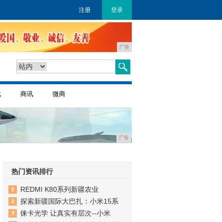
注册
登录
广告
戏
商讯
微商
广告
热门资讯排行
REDMI K80系列新疆农业
探索新疆国际大巴扎：小米15系
徕卡光学 让真实有层次--小米