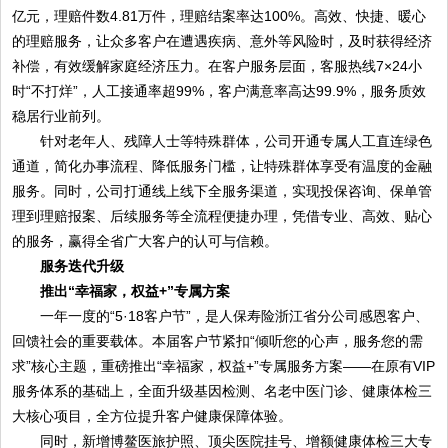
亿元，理赔件数4.81万件，理赔结案率达100%。高效、快捷、暖心
的理赔服务，让众多客户在遭遇疾病、意外等风险时，及时获得经济
补偿，有效缓解家庭经济压力。在客户服务层面，客服热线7×24小
时“不打烊”，人工接通率超99%，客户满意率高达99.9%，服务质效
稳居行业前列。
针对老年人、残障人士等特殊群体，公司开通专属人工直连绿色
通道，简化办事流程、降低服务门槛，让特殊群体享受有温度的金融
服务。同时，公司打通线上线下全服务渠道，实现投保咨询、保单管
理到理赔报案、后续服务等全流程便捷办理，凭借专业、高效、贴心
的服务，赢得全省广大客户的认可与信赖。
服务迭代升级
推出“幸福家，权益+”专属方案
一年一度的“5·18客户节”，是人保寿险浙江省分公司感恩客户、
回馈社会的重要载体。本届客户节紧扣“倾听您的心声，服务您的需
求”核心主题，重磅推出“幸福家，权益+”专属服务方案——在原有VIP
服务体系的基础上，全面升级基因检测、名老中医门诊、健康体检三
大核心项目，全方位提升客户健康保障体验。
同时，新增博鳌医旅护照、顶尖医院挂号、增额健康体检三大专