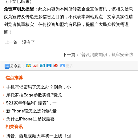
（正文已结束）
免责声明及提醒：
此文内容为本网所转载企业宣传资讯，该相关信息
仅为宣传及传递更多信息之目的，不代表本网站观点，文章真实性请
浏览者慎重核实！任何投资加盟均有风险，提醒广大民众投资需谨
慎！
上一篇：没有了
下一篇：
“普及消防知识，筑牢安全防
更多
分享到：
线”——人保寿险金华中支开展消防安全培
焦点推荐
训及逃生应急演练
手机忘记密码了怎么办？别急，小
摩托罗拉Edge参数实锤?骁龙
521家年华福利“ 爆表”，一
新iPhone该怎么选?预约量
为什么iPhone11是我最喜
相关资讯
抖音、西瓜视频大年初一上线《囧