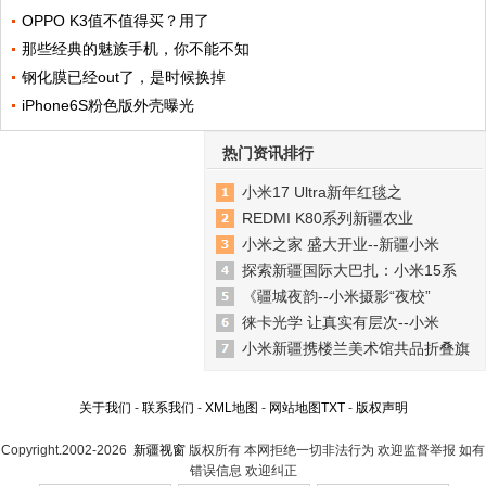
OPPO K3值不值得买？用了
那些经典的魅族手机，你不能不知
钢化膜已经out了，是时候换掉
iPhone6S粉色版外壳曝光
热门资讯排行
小米17 Ultra新年红毯之
REDMI K80系列新疆农业
小米之家 盛大开业--新疆小米
探索新疆国际大巴扎：小米15系
《疆城夜韵--小米摄影“夜校”
徕卡光学 让真实有层次--小米
小米新疆携楼兰美术馆共品折叠旗
关于我们
-
联系我们
-
XML地图
-
网站地图
TXT
-
版权声明
Copyright.2002-2026
新疆视窗
版权所有 本网拒绝一切非法行为 欢迎监督举报 如有
错误信息 欢迎纠正