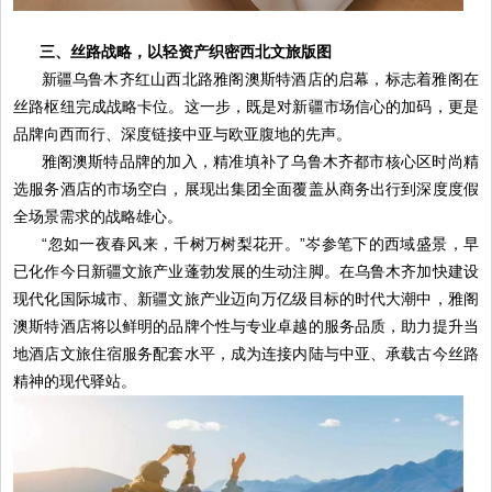
三、丝路战略，以轻资产织密西北文旅版图
新疆乌鲁木齐红山西北路雅阁澳斯特酒店的启幕，标志着雅阁在
丝路枢纽完成战略卡位。这一步，既是对新疆市场信心的加码，更是
品牌向西而行、深度链接中亚与欧亚腹地的先声。
雅阁澳斯特品牌的加入，精准填补了乌鲁木齐都市核心区时尚精
选服务酒店的市场空白，展现出集团全面覆盖从商务出行到深度度假
全场景需求的战略雄心。
“忽如一夜春风来，千树万树梨花开。”岑参笔下的西域盛景，早
已化作今日新疆文旅产业蓬勃发展的生动注脚。在乌鲁木齐加快建设
现代化国际城市、新疆文旅产业迈向万亿级目标的时代大潮中，雅阁
澳斯特酒店将以鲜明的品牌个性与专业卓越的服务品质，助力提升当
地酒店文旅住宿服务配套水平，成为连接内陆与中亚、承载古今丝路
精神的现代驿站。