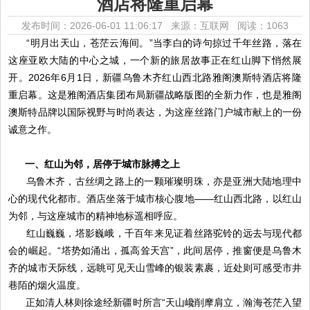
酒店将隆重启幕
发布时间：2026-06-01 11:06:17 来源：互联网
阅读：1063
“明月出天山，苍茫云海间。”当李白的诗句掠过千年丝路，落在
这座亚欧大陆的中心之城，一个新的旅居故事正在红山脚下悄然展
开。2026年6月1日，新疆乌鲁木齐红山西北路雅阁澳斯特酒店将隆
重启幕。这是雅阁酒店集团布局新疆战略版图的全新力作，也是雅阁
澳斯特品牌以国际视野与时尚表达，为这座丝路门户城市献上的一份
诚意之作。
一、红山为邻，居停于城市脉搏之上
乌鲁木齐，古丝绸之路上的一颗璀璨明珠，亦是亚洲大陆地理中
心的现代化都市。酒店坐落于城市核心腹地——红山西北路，以红山
为邻，与这座城市的精神地标遥相呼应。
红山巍巍，塔影巍峨，千百年来见证着丝路驼铃的远去与现代都
会的崛起。“塔势如涌出，孤高耸天宫”，此间居停，推窗便是乌鲁木
齐的城市天际线，远眺可见天山雪峰的银装素裹，近处则可感受市井
巷陌的烟火温度。
正如清人林则徐途经新疆时所言“天山巉削摩肩立，瀚海苍茫入望