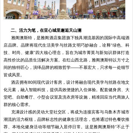
二、活力为笔，在亚心城里邂逅天山澜
雅阁澳斯特，是雅阁酒店集团旗下独具潮流基因的国际中高端酒
店品牌。品牌将现代生活美学与丝路文明巧妙融合，诠释“绿色、科
技、时尚、健康”四大核心理念，旨在为城市菁英与新知识群体打造
高性价比的品质生活解决方案。在红山西北路，雅阁澳斯特以方寸之
间的独特匠心，演绎品牌的精致哲学——不慕宏大，只求每一处细节
皆成风景。
酒店拥有80间现代设计客房，设计将融合现代美学与丝路在地文
化元素，融入智能科技，提供高效便捷的入住体验。配套健身房、大
堂吧、自助餐厅、小型会议室及洗衣房等设施，精准回应当代商旅人
群的核心需求。
充满设计感的灵动大堂社交区，将成为连接宾客与乌鲁木齐城市
潮流的活力枢纽，品牌标志性的健康生活理念，也将通过特色餐饮推
荐、本地化健身活动等细节融入居停日常。这是雅阁澳斯特“不止于