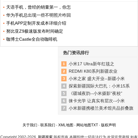
天语手机，曾经的销量第一，你怎
华为手机总出现一些不明照片咋回
手机APP定制开发成本详细介绍
努比亚Z9极速版发布时间确定
咖博士Castle全自动咖啡机
热门资讯排行
小米17 Ultra新年红毯之
REDMI K80系列新疆农业
小米之家 盛大开业--新疆小米
探索新疆国际大巴扎：小米15系
《疆城夜韵--小米摄影“夜校”
徕卡光学 让真实有层次--小米
小米新疆携楼兰美术馆共品折叠旗
关于我们
-
联系我们
-
XML地图
-
网站地图
TXT
-
版权声明
Copyright.2002-2026
新疆视窗
版权所有 本网拒绝一切非法行为 欢迎监督举报 如有