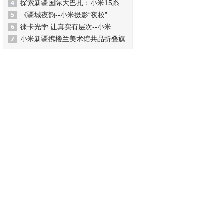
探索新疆国际大巴扎：小米15系
《疆城夜韵--小米摄影“夜校”
徕卡光学 让真实有层次--小米
小米新疆携楼兰美术馆共品折叠旗