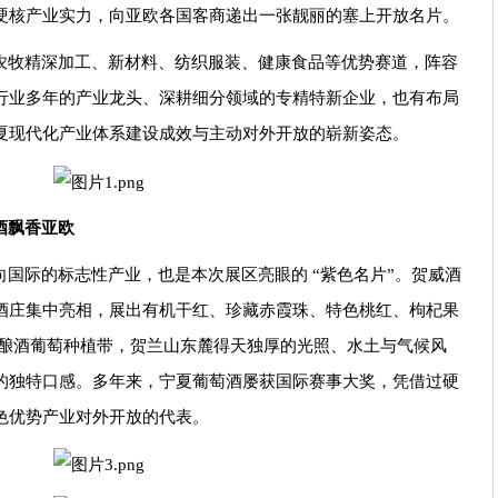
硬核产业实力，向亚欧各国客商递出一张靓丽的塞上开放名片。
农牧精深加工、新材料、纺织服装、健康食品等优势赛道，阵容
行业多年的产业龙头、深耕细分领域的专精特新企业，也有布局
夏现代化产业体系建设成效与主动对外开放的崭新姿态。
酒飘香亚欧
国际的标志性产业，也是本次展区亮眼的 “紫色名片”。贺威酒
酒庄集中亮相，展出有机干红、珍藏赤霞珠、特色桃红、枸杞果
金酿酒葡萄种植带，贺兰山东麓得天独厚的光照、水土与气候风
的独特口感。多年来，宁夏葡萄酒屡获国际赛事大奖，凭借过硬
色优势产业对外开放的代表。