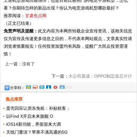
上述机型游戏性能强悍，也是目前比较热门的电竞手游机型，怎么
看？你期待怎样的新品出现？你认为电竞游戏机型哪款最好？
推荐阅读：
甘肃焦点网
（正文已结束）
免责声明及提醒：
此文内容为本网所转载企业宣传资讯，该相关信息
仅为宣传及传递更多信息之目的，不代表本网站观点，文章真实性请
浏览者慎重核实！任何投资加盟均有风险，提醒广大民众投资需谨
慎！
上一篇：没有了
下一篇：
大公司晨读：OPPO制定造芯片计
更多
分享到：
划；华为HMS移动服务将在欧洲亮相
焦点推荐
蛋壳回应让房东免租：补贴租客；
以Find X开启未来旗舰 O
iOS14新功能，界面迎来大调
天线门重演？苹果不满高通的5G