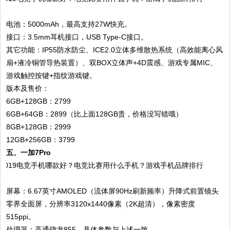
电池：5000mAh，最高支持27W快充。
接口：3.5mm耳机接口，USB Type-C接口。
其它功能：IP55防水防尘、ICE2.0立体多维散热系统（高效能离心风
扇+液冷铜管导热装置）、双BOX立体声+4D震感、游戏专属MIC、
游戏触控按键+指纹游戏键。
版本及售价：
6GB+128GB：2799
6GB+64GB：2899（比上面128GB贵，价格没写错哦）
8GB+128GB：2999
12GB+256GB：3799
五、一加7Pro
屏幕：6.67英寸AMOLED（流体屏90Hz刷新频率）升降式前置镜头
零界全面屏，分辨率3120x1440像素（2K超清），像素密度
515ppi。
处理器：高通骁龙855，具体参数与上述一致。