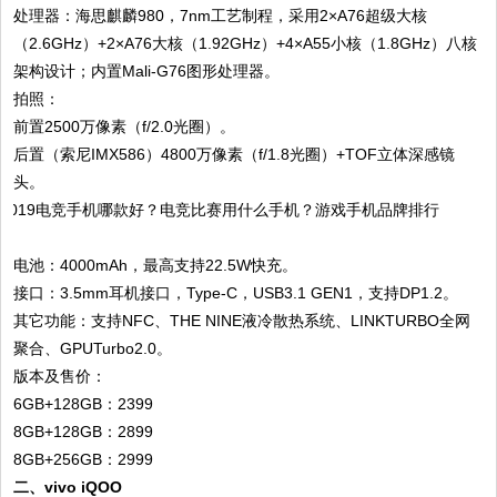
处理器：海思麒麟980，7nm工艺制程，采用2×A76超级大核
（2.6GHz）+2×A76大核（1.92GHz）+4×A55小核（1.8GHz）八核
架构设计；内置Mali-G76图形处理器。
拍照：
前置2500万像素（f/2.0光圈）。
后置（索尼IMX586）4800万像素（f/1.8光圈）+TOF立体深感镜
头。
电池：4000mAh，最高支持22.5W快充。
接口：3.5mm耳机接口，Type-C，USB3.1 GEN1，支持DP1.2。
其它功能：支持NFC、THE NINE液冷散热系统、LINKTURBO全网
聚合、GPUTurbo2.0。
版本及售价：
6GB+128GB：2399
8GB+128GB：2899
8GB+256GB：2999
二、vivo iQOO