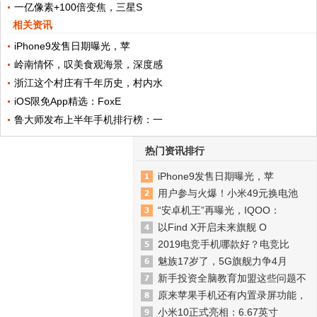
一亿像素+100倍变焦，三星S
相关资讯
iPhone9发售日期曝光，苹
岭南情怀，叹美食观海景，深度感
浙江这个村庄有千年历史，村内水
iOS限免App精选：FoxE
鲁大师发布上半年手机排行榜：一
热门资讯排行
iPhone9发售日期曝光，苹
用户参与火爆！小米49元换电池
“安卓机王”再曝光，IQOO：
以Find X开启未来旗舰 O
2019电竞手机哪款好？电竞比
魅族17岁了，5G旗舰力争4月
新手投资全脑教育加盟这些问题不
原来苹果手机还有内置录屏功能，
小米10正式亮相：6.67英寸