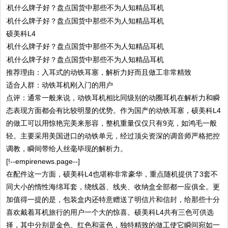
硕美科L4
推荐理由：入耳式的动铁耳塞，解析力好而且做工非常精致
适合人群：动铁耳机刚入门的用户
点评：通常一般来说，动铁耳机相比同级别的动圈耳机在解析力和瞬
态表现方面都会有比较明显的优势。作为国产的动铁耳塞，硕美科L4
的做工可以用惊艳完美来形容，整机重量仅仅只有9克，如鸿毛一般
轻。主要采用美国进口的动铁单元，经过顶尖资深的调音师严格把控
调教，瞬间带给人丝毫毕现的解析力。
[!--empirenews.page--]
在配件这一方面，硕美科L4也堪称非常豪华，重点随机提供了3套不
同大小的惰性海绵耳套，绕线器、线夹、收纳盒全部都一应俱全。更
加值得一提的是，包装盒内还特意赠送了明信片和信封，给那些十分
喜欢戴着耳机旅行的用户一个大的惊喜。硕美科L4共有三色可供选
择，其中分别是金色、红色和蓝色，独特精致的做工使它瞬间宛如一