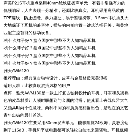
声美P21S耳机重点采用40mm钕铁硼扬声单元，有着非常强有力的
低频响应，人声表现十分精准，还原比较真实。耳机采用高品质的
TPE扁线，防止缠绕、暴力撕扯，易于整理携带。3.5mm耳机插头大
大地保证了耳机的兼容性，插头的内侧内置一键式选择开关，完美地
匹配主流智能的移动设备。
雅天AWM130
推荐理由：经典复古独特设计，皮革与金属材质完美混搭
适用人群：比较喜欢混搭风格的用户
点评：雅天AWM130是一款主打复古独特设计的耳机，耳罩和头梁褐
色的皮革材质让人顿时联想到与金属的混搭，使其看上去既典雅大气
又颇具时尚个性意味。两种不同的材质质感相当出色，是现在的文艺
青年出街的最佳首选。
雅天AWM130主要采用50mm发声单元，能够阻抗24欧姆，灵敏度达
到了115dB，手机和平板电脑都可以轻松自如地来回驱动。耳机低频