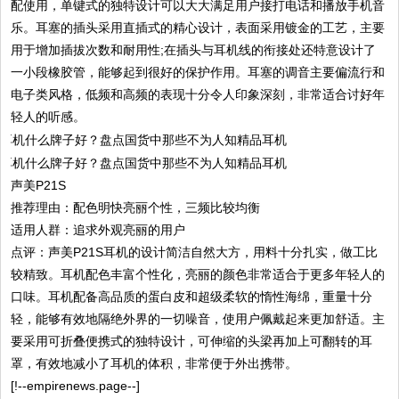
配使用，单键式的独特设计可以大大满足用户接打电话和播放手机音
乐。耳塞的插头采用直插式的精心设计，表面采用镀金的工艺，主要
用于增加插拔次数和耐用性;在插头与耳机线的衔接处还特意设计了
一小段橡胶管，能够起到很好的保护作用。耳塞的调音主要偏流行和
电子类风格，低频和高频的表现十分令人印象深刻，非常适合讨好年
轻人的听感。
声美P21S
推荐理由：配色明快亮丽个性，三频比较均衡
适用人群：追求外观亮丽的用户
点评：声美P21S耳机的设计简洁自然大方，用料十分扎实，做工比
较精致。耳机配色丰富个性化，亮丽的颜色非常适合于更多年轻人的
口味。耳机配备高品质的蛋白皮和超级柔软的惰性海绵，重量十分
轻，能够有效地隔绝外界的一切噪音，使用户佩戴起来更加舒适。主
要采用可折叠便携式的独特设计，可伸缩的头梁再加上可翻转的耳
罩，有效地减小了耳机的体积，非常便于外出携带。
[!--empirenews.page--]