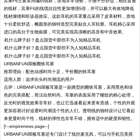
宾果F6主要采用编织线材，质地非常强韧，手感十分舒适，相比普通
的线材，宾果F6的线缆抗拉性更加增强5倍，并可以极大有效地降低
线材缠绕和听诊器效应。这款耳机的耳罩重点采用了皮革材料，质地
十分柔软舒适，椭圆形的独特造型完美贴合人耳轮廓。耳机精心采用
进口的高分子生物振膜，可完美实现高清晰的高音和中音效果。
URBANFUN屌猴圈铁耳塞
推荐理由：配色动感时尚十足，平价圈的铁耳塞
适用人群：追求街头时尚潮流的用户
点评：URBANFUN屌猴耳塞是一副典型的圈铁耳塞，采用黑色和绿
色的完美搭配，简洁自然时尚。耳塞的表面采用了螺纹的精心处理，
反光时的视觉效果非常好，也让它迅速看起来更有质感，个性的外观
更加容易讨好追逐时尚潮流个性的人们。透明线的独特设计让它看起
来更显时尚个性，线材的弹性也非常不错，拥有适中的硬度和韧性。
[!--empirenews.page--]
URBANFUN屌猴耳塞还专门设计了线控麦克风，可以与手机完美搭