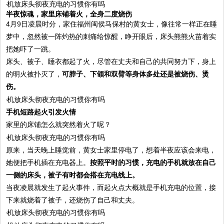
半夜惊魂，家里床铺着火，全身二度烧伤
4月9日凌晨时分，家住福州闽侯马保村的黄女士，像往常一样正在睡
梦中，忽然被一阵灼热的刺痛给惊醒，睁开眼后，床头熊熊火苗着实
把她吓了一跳。
床头、被子、睡衣都起了火，尽管在丈夫和自己的共同努力下，身上
的明火被扑灭了，
可脖子、下颌和双臂等身体多处还是被烧伤、烫
伤。
手机短路起火引发火情
家里的床铺怎么就突然着火了呢？
原来，当天晚上睡觉前，黄女士家里停电了，想着半夜应该会来电，
她便把手机插在充电器上。
按照平时的习惯，充电的手机就放在自己
一侧的床头，被子有时都会搭在充电线上。
当夜凌晨就发生了起火事件，而起火点大概就是手机充电的位置，接
下来就烧着了被子，还烧伤了自己和丈夫。