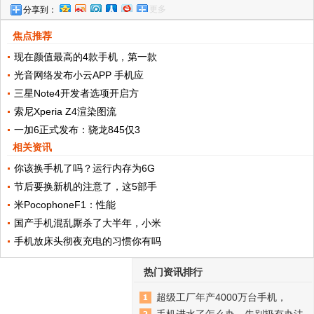
更多
分享到：
狩猎游戏或许是你的菜
焦点推荐
现在颜值最高的4款手机，第一款
光音网络发布小云APP 手机应
三星Note4开发者选项开启方
索尼Xperia Z4渲染图流
一加6正式发布：骁龙845仅3
相关资讯
你该换手机了吗？运行内存为6G
节后要换新机的注意了，这5部手
米PocophoneF1：性能
国产手机混乱厮杀了大半年，小米
手机放床头彻夜充电的习惯你有吗
热门资讯排行
超级工厂年产4000万台手机，