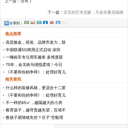
上一篇：没有了
下一篇：
宝宝的艺术启蒙，不必非要花钱报
更多
分享到：
班，抓住画画的4阶段在家也能做
焦点推荐
高层换血，研发、品牌齐发力，联
中国联通5G商用正式启动 深圳
一嗨租车专注用车服务 多维度获
70年，金戈铁马绕指柔情！今日
《不要和你妈争辩》：处理好育儿
相关资讯
什么样的装修风格，更适合十二星
《不要和你妈争辩》：处理好育儿
不一样的65㎡，越隔越大的小房
教育孩子，越苛责越失望，百堵不
教孩子易情绪失控？庄子“空船理