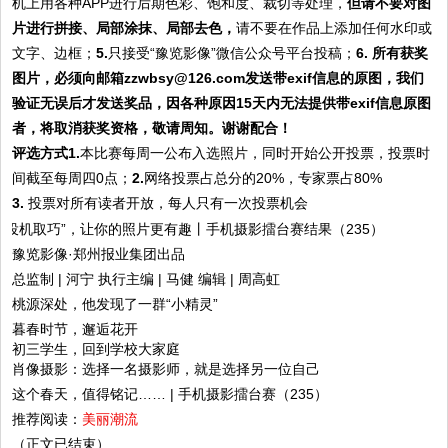
机上用各种APP进行后期色彩、饱和度、裁切等处理，
但请不要对图
片进行拼接、局部涂抹、局部去色，
请不要在作品上添加任何水印或
文字、边框；
5.
只接受“豫览影像”微信公众号平台投稿；
6.
所有获奖
图片，必须向邮箱zzwbsy@126.com发送带exif信息的原图，我们
验证无误后才发送奖品，因各种原因15天内无法提供带exif信息原图
者，将取消获奖资格，敬请周知。谢谢配合！
评选方式
1.
本比赛每周一公布入选照片，同时开始公开投票，投票时
间截至每周四0点；
2.
网络投票占总分的20%，专家票占80%
3.
投票对所有读者开放，每人只有一次投票机会
豫览影像·郑州报业集团出品
总监制 | 河宁 执行主编 | 马健 编辑 | 周高虹
桃源深处，他发现了一群“小精灵”
暮春时节，邂逅花开
初三学生，回到学校大家庭
肖像摄影：选择一名摄影师，就是选择另一位自己
这个春天，值得铭记…… | 手机摄影擂台赛（235）
推荐阅读：
美丽潮流
（正文已结束）