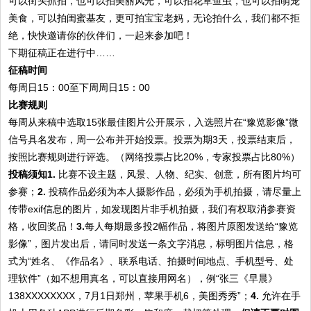
可以街头抓拍，也可以拍美丽风光，可以拍花草鱼虫，也可以拍萌宠
美食，可以拍闺蜜基友，更可拍宝宝老妈，无论拍什么，我们都不拒
绝，快快邀请你的伙伴们，一起来参加吧！
下期征稿正在进行中……
征稿时间
每周日15：00至下周周日15：00
比赛规则
每周从来稿中选取15张最佳图片公开展示，入选照片在“豫览影像”微
信号具名发布，周一公布并开始投票。投票为期3天，投票结束后，
按照比赛规则进行评选。（网络投票占比20%，专家投票占比80%）
投稿须知
1.
比赛不设主题，风景、人物、纪实、创意，所有图片均可
参赛；
2.
投稿作品必须为本人摄影作品，必须为手机拍摄，请尽量上
传带exif信息的图片，如发现图片非手机拍摄，我们有权取消参赛资
格，收回奖品！
3.
每人每期最多投2幅作品，将图片原图发送给“豫览
影像”，图片发出后，请同时发送一条文字消息，标明图片信息，格
式为“姓名、《作品名》、联系电话、拍摄时间地点、手机型号、处
理软件”（如不想用真名，可以直接用网名），例“张三《早晨》
138XXXXXXXX，7月1日郑州，苹果手机6，美图秀秀”；
4.
允许在手