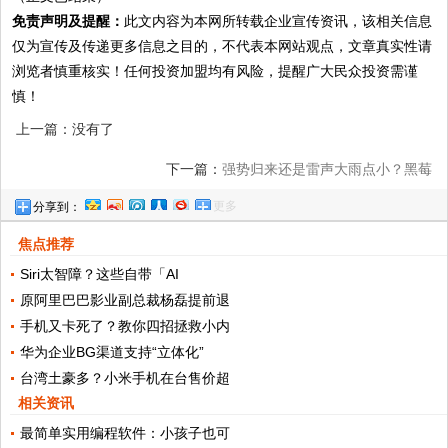
免责声明及提醒：
此文内容为本网所转载企业宣传资讯，该相关信息
仅为宣传及传递更多信息之目的，不代表本网站观点，文章真实性请
浏览者慎重核实！任何投资加盟均有风险，提醒广大民众投资需谨
慎！
上一篇：没有了
下一篇：
强势归来还是雷声大雨点小？黑莓
更多
分享到：
重回中国，他还有多少路数？
焦点推荐
Siri太智障？这些自带「AI
原阿里巴巴影业副总裁杨磊提前退
手机又卡死了？教你四招拯救小内
华为企业BG渠道支持“立体化”
台湾土豪多？小米手机在台售价超
相关资讯
最简单实用编程软件：小孩子也可