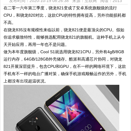
发布时间：2020-10-19 08:26:38 来源：互联网
阅读：2013
在二零一六年第三季度，骁龙821变成了安卓系统旗舰级的流行
CPU，和骁龙820对比，这款CPU的特性拥有提高，另外功能损耗都
不高。
在骁龙835沒有规模性来临以前，骁龙821便是最顶尖的CPU。假如
你追求极致特性，能够挑选配用骁龙821的旗舰机。这种手机上从今
天开始应用，再用一年也不是问题。
做为本年度旗舰级，Cool S1就选用骁龙821CPU，另外有4gB/8GB
运行内存，64GB/128GB外壳储存。酷派和高通芯片协同，对骁龙
821开展深层提升，包含CPU和GPU，在不一样的网络环境下，这款
手机有不一样的电台广播对策，确保手机游戏顺畅运作的另外，手机
上都没有出現超温状况。