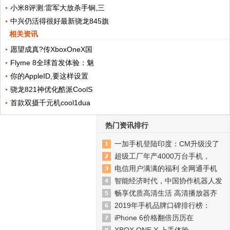
小米8评测:雷军大放杀手锏,三
中兴仍活得很好最新骁龙845旗
相关资讯
愿望成真?传XboxOneX国
Flyme 8全球首发体验：魅
你的AppleID,要这样设置
骁龙821神优化酷派CoolS
首款双摄千元机cool1dua
热门资讯排行
一加手机登陆印度：CM升级没了
超级工厂年产4000万台手机，
电信用户满满的福利 全网通手机
智能经济时代，中国协作机器人发
畅享优质高清生活 高清播放器齐
2019年手机品牌口碑排行榜：
iPhone 6价格翻倍历历在