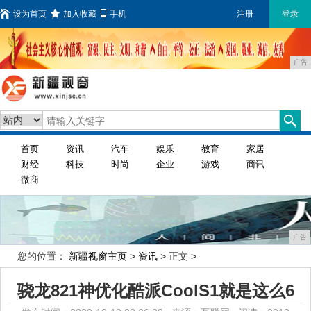
设为首页
加入收藏
手机
注册
登录
广告
首页
资讯
汽车
娱乐
教育
家居
财经
科技
时尚
企业
游戏
商讯
微商
广告
您的位置：
新疆视窗主页
>
资讯
> 正文 >
骁龙821神优化酷派CoolS1就是这么6