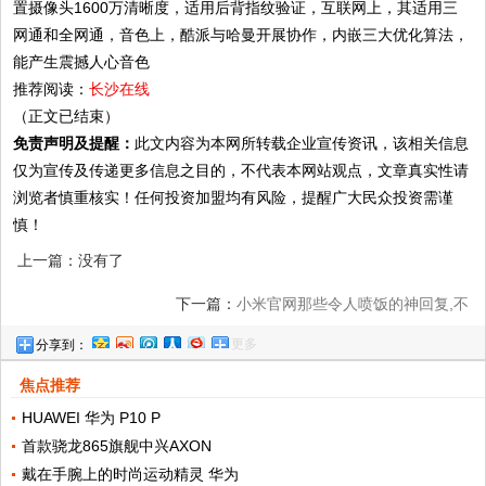
置摄像头1600万清晰度，适用后背指纹验证，互联网上，其适用三
网通和全网通，音色上，酷派与哈曼开展协作，内嵌三大优化算法，
能产生震撼人心音色
推荐阅读：
长沙在线
（正文已结束）
免责声明及提醒：
此文内容为本网所转载企业宣传资讯，该相关信息
仅为宣传及传递更多信息之目的，不代表本网站观点，文章真实性请
浏览者慎重核实！任何投资加盟均有风险，提醒广大民众投资需谨
慎！
上一篇：没有了
下一篇：
小米官网那些令人喷饭的神回复,不
更多
分享到：
笑你抽我
焦点推荐
HUAWEI 华为 P10 P
首款骁龙865旗舰中兴AXON
戴在手腕上的时尚运动精灵 华为