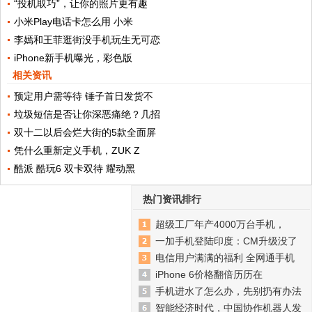
“投机取巧”，让你的照片更有趣
小米Play电话卡怎么用 小米
李嫣和王菲逛街没手机玩生无可恋
iPhone新手机曝光，彩色版
相关资讯
预定用户需等待 锤子首日发货不
垃圾短信是否让你深恶痛绝？几招
双十二以后会烂大街的5款全面屏
凭什么重新定义手机，ZUK Z
酷派 酷玩6 双卡双待 耀动黑
热门资讯排行
超级工厂年产4000万台手机，
一加手机登陆印度：CM升级没了
电信用户满满的福利 全网通手机
iPhone 6价格翻倍历历在
手机进水了怎么办，先别扔有办法
智能经济时代，中国协作机器人发