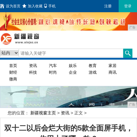
设为首页
加入收藏
手机
注册
登录
广告
首页
资讯
汽车
娱乐
教育
家居
财经
科技
时尚
企业
游戏
商讯
微商
广告
您的位置：
新疆视窗主页
>
资讯
> 正文 >
双十二以后会烂大街的5款全面屏手机，