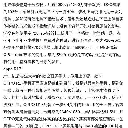
用户体验也是十分流畅，后置2000万+1200万徕卡双摄，DXO成绩
为102分，拍照能力更是行业的一流水准。该机正面使用的是一块刘
海屏，虽然没有使用屏下指纹技术，但华为还是通过在下巴上保留实
体按键的方式集成了指纹识别，避免了背部开孔对整机颜值的影响。
渐变色的使用令P20Pro在设计上提升了一个档次，时尚感十足。在
今年下半年不少手机厂商都对这种设计进行了借鉴。华为P20Pro虽
然使用的是麒麟970处理器，相比骁龙845略有不足，但是凭借着
CPU Turbo技术的使用，华为P20Pro无论是在游戏上还是平时的运
行使用中都有着极为出彩的发挥。
oppo R17
OPPO R17手机正面应该是截止到目前，我见过最美的手机，见到第
一眼，就有一种似曾相识的感觉，其顶部设计，非常像水滴将要下
落，摇摇欲坠时的状态，看似不动，实则灵动，一点不死板，反而活
泼有活力。OPPO R17配备了一块6.4英寸的19.5：9的全面屏，官方
宣传叫水滴屏也无妨，分辨率为2340×1080，屏占比高达91.5%，那
OPPO究竟怎样实现这样高的屏占比的呢？其实有部分秘密都集中在
屏幕中间的“水滴”里，OPPO R17屏幕采用与Find X接近的COF封装