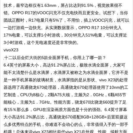
技术，最窄边框仅有1.63mm，屏占比达到91.5%，视觉效果很不
错。OPPO R17的VOOC闪充不仅充电快而且更安全。试想下，当你
团战正酣时，R17电量只有5%了，不用怕，插上VOOC闪充，就可以
一边打游戏一边快充。从实测数据显示，OPPO R17 10分钟充入
17%电量，可以支撑1小时游戏，30分钟充入51%电量，可以支撑近
3小时游戏，这个充电速度还是非常快的。
vivoX23
6.4英寸的屏幕大小，高达91.2%屏占比，极致水滴全面屏，大家可
能不太清楚什么是水滴屏，水滴屏又被称之为水滴全面屏，它并不是
是一种手机屏幕的玻璃材质，水滴屏指的是从形状、vivo X23的处理
器选用了高通骁龙670处理器，高通骁龙670处理器使用了10nm的工
艺制造，CPU为8核心，2颗A75大核，主频为2．0GHz，6颗A55节
能核心，主频为1．7GHz。性能方面，骁龙670比骁龙660提升了足
有15％那么多，GPU在渲染画质方面也是十分的强劲。6.4英寸屏幕
大小高达91.2%屏占比，高通骁龙670搭配8GB+128GB+后置双摄这
么多优秀特点的手机，你难道不会动心的么，非常值得入手的一部手
机哦！总体来说vivo X23相比前代vivo X21在外观、性能、续航方面