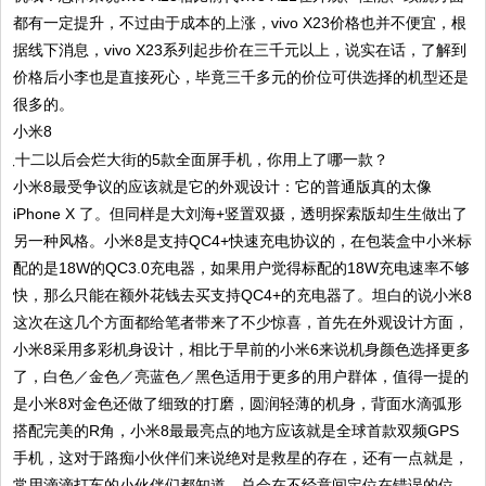
都有一定提升，不过由于成本的上涨，vivo X23价格也并不便宜，根
据线下消息，vivo X23系列起步价在三千元以上，说实在话，了解到
价格后小李也是直接死心，毕竟三千多元的价位可供选择的机型还是
很多的。
小米8
小米8最受争议的应该就是它的外观设计：它的普通版真的太像
iPhone X 了。但同样是大刘海+竖置双摄，透明探索版却生生做出了
另一种风格。小米8是支持QC4+快速充电协议的，在包装盒中小米标
配的是18W的QC3.0充电器，如果用户觉得标配的18W充电速率不够
快，那么只能在额外花钱去买支持QC4+的充电器了。坦白的说小米8
这次在这几个方面都给笔者带来了不少惊喜，首先在外观设计方面，
小米8采用多彩机身设计，相比于早前的小米6来说机身颜色选择更多
了，白色／金色／亮蓝色／黑色适用于更多的用户群体，值得一提的
是小米8对金色还做了细致的打磨，圆润轻薄的机身，背面水滴弧形
搭配完美的R角，小米8最最亮点的地方应该就是全球首款双频GPS
手机，这对于路痴小伙伴们来说绝对是救星的存在，还有一点就是，
常用滴滴打车的小伙伴们都知道，总会在不经意间定位在错误的位