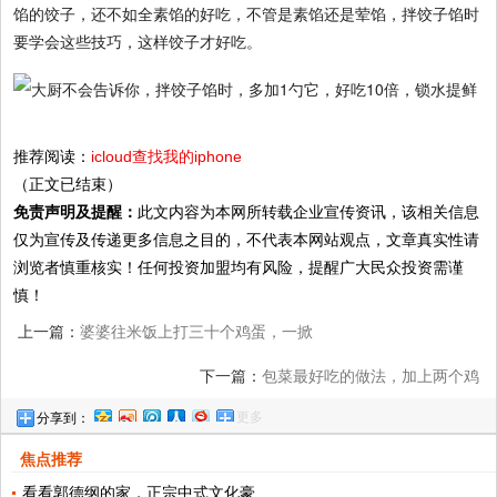
馅的饺子，还不如全素馅的好吃，不管是素馅还是荤馅，拌饺子馅时
要学会这些技巧，这样饺子才好吃。
推荐阅读：
icloud查找我的iphone
（正文已结束）
免责声明及提醒：
此文内容为本网所转载企业宣传资讯，该相关信息
仅为宣传及传递更多信息之目的，不代表本网站观点，文章真实性请
浏览者慎重核实！任何投资加盟均有风险，提醒广大民众投资需谨
慎！
上一篇：
婆婆往米饭上打三十个鸡蛋，一掀
开锅盖，大伙儿抢着吃
下一篇：
包菜最好吃的做法，加上两个鸡
更多
分享到：
蛋，一吃就上瘾，比肉还美味
焦点推荐
看看郭德纲的家，正宗中式文化豪