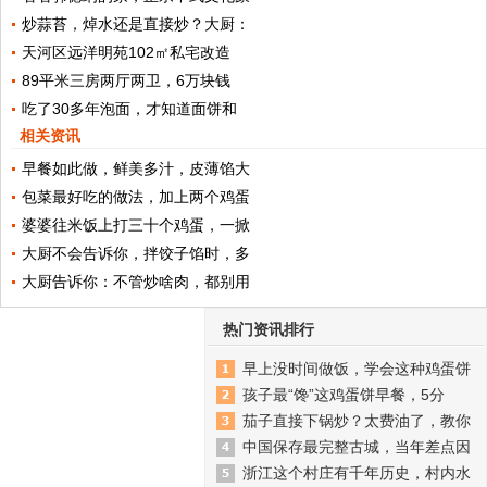
炒蒜苔，焯水还是直接炒？大厨：
天河区远洋明苑102㎡私宅改造
89平米三房两厅两卫，6万块钱
吃了30多年泡面，才知道面饼和
相关资讯
早餐如此做，鲜美多汁，皮薄馅大
包菜最好吃的做法，加上两个鸡蛋
婆婆往米饭上打三十个鸡蛋，一掀
大厨不会告诉你，拌饺子馅时，多
大厨告诉你：不管炒啥肉，都别用
热门资讯排行
早上没时间做饭，学会这种鸡蛋饼
孩子最“馋”这鸡蛋饼早餐，5分
茄子直接下锅炒？太费油了，教你
中国保存最完整古城，当年差点因
浙江这个村庄有千年历史，村内水