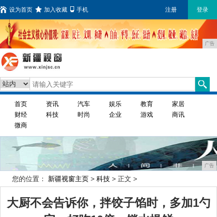
设为首页
加入收藏
手机
注册
登录
广告
首页
资讯
汽车
娱乐
教育
家居
财经
科技
时尚
企业
游戏
商讯
微商
广告
您的位置：
新疆视窗主页
>
科技
> 正文 >
大厨不会告诉你，拌饺子馅时，多加1勺